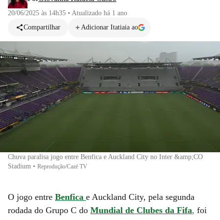
20/06/2025 às 14h35
•
Atualizado
há 1 ano
Compartilhar
Adicionar Itatiaia ao
Chuva paralisa jogo entre Benfica e Auckland City no Inter &amp;CO
Stadium
•
Reprodução/Cazé TV
O jogo entre
Benfica
e Auckland City, pela segunda
rodada do Grupo C do
Mundial de Clubes da Fifa
,
foi