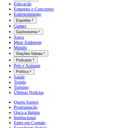
Educação
Emprego e Concursos
Entretenimento
Esportes
Games
Gastronomia
Jogos
Meio Ambiente
Mundo
Orações Itatiaia
Podcasts
Pets e Animais
Política
Saúde
Trends
Turismo
Últimas Notícias
Quem Somos
Programação
Ouça a Itatiaia
Institucional
Entre em Contato
Expediente Itatiaia