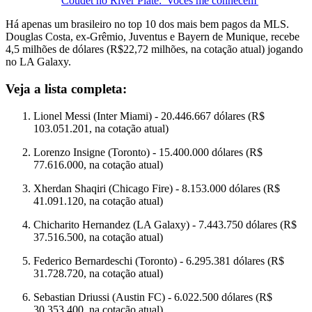
Coudet no River Plate: 'Vocês me conhecem'
Há apenas um brasileiro no top 10 dos mais bem pagos da MLS.
Douglas Costa, ex-Grêmio, Juventus e Bayern de Munique, recebe
4,5 milhões de dólares (R$22,72 milhões, na cotação atual) jogando
no LA Galaxy.
Veja a lista completa:
Lionel Messi (Inter Miami) - 20.446.667 dólares (R$
103.051.201, na cotação atual)
Lorenzo Insigne (Toronto) - 15.400.000 dólares (R$
77.616.000, na cotação atual)
Xherdan Shaqiri (Chicago Fire) - 8.153.000 dólares (R$
41.091.120, na cotação atual)
Chicharito Hernandez (LA Galaxy) - 7.443.750 dólares (R$
37.516.500, na cotação atual)
Federico Bernardeschi (Toronto) - 6.295.381 dólares (R$
31.728.720, na cotação atual)
Sebastian Driussi (Austin FC) - 6.022.500 dólares (R$
30.353.400, na cotação atual)