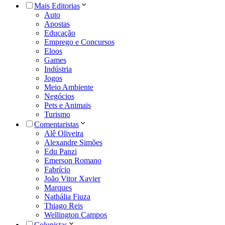
Mais Editorias
Auto
Apostas
Educação
Emprego e Concursos
Eloos
Games
Indústria
Jogos
Meio Ambiente
Negócios
Pets e Animais
Turismo
Comentaristas
Alê Oliveira
Alexandre Simões
Edu Panzi
Emerson Romano
Fabrício
João Vitor Xavier
Marques
Nathália Fiuza
Thiago Reis
Wellington Campos
Colunistas