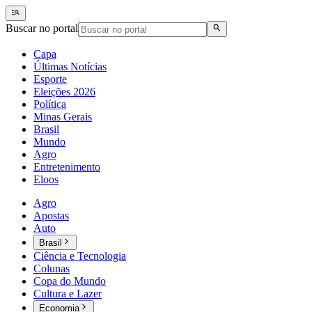
Buscar no portal
Capa
Últimas Notícias
Esporte
Eleições 2026
Política
Minas Gerais
Brasil
Mundo
Agro
Entretenimento
Eloos
Agro
Apostas
Auto
Brasil
Ciência e Tecnologia
Colunas
Copa do Mundo
Cultura e Lazer
Economia