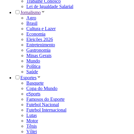
Trabalhe Conosco
Lei de Igualdade Salarial
Jornalismo
Agro
Brasil
Cultura e Lazer
Economia
Eleições 2026
Entretenimento
Gastronomia
Minas Gerais
Mundo
Política
Saúde
Esportes
Basquete
Copa do Mundo
eSports
Famosos do Esporte
Futebol Nacional
Futebol Internacional
Lutas
Motor
Tênis
Vôlei