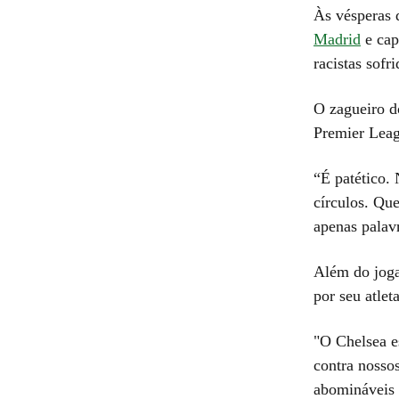
Às vésperas 
Madrid
e cap
racistas sof
O zagueiro d
Premier Leag
“É patético.
círculos. Qu
apenas palavr
Além do joga
por seu atlet
"O Chelsea e
contra nosso
abomináveis 