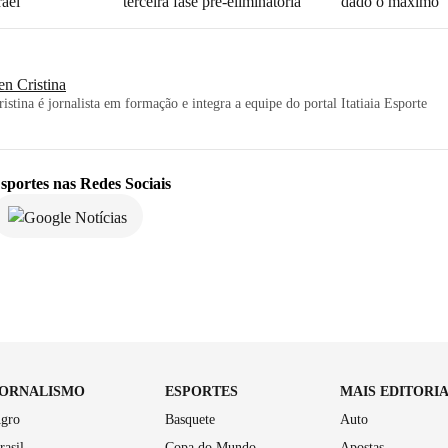
rael
terceira fase pré-eliminatória
dado o máximo'
en Cristina
istina é jornalista em formação e integra a equipe do portal Itatiaia Esporte
sportes
nas Redes Sociais
JORNALISMO
ESPORTES
MAIS EDITORI
gro
Basquete
Auto
rasil
Copa do Mundo
Apostas