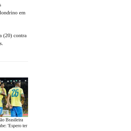
s
 londrino em
a (20) contra
s.
ão Brasileira
be: 'Espero ter