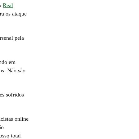
do
Real
ra os ataque
rsenal pela
ando em
os. Não são
es sofridos
cistas online
ão
sso total