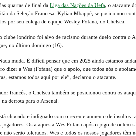
das quartas de final da
Liga das Nações da Uefa
, o atacante 
itão da Seleção Francesa, Kylian Mbappé, se posicionou cont
ridos por seu colega de equipe Wesley Fofana, do Chelsea.
o clube londrino foi alvo de racismo durante duelo contra o A
ue, no último domingo (16).
 Nada muda. É difícil pensar que em 2025 ainda estamos and
ero dizer a Wes (Fofana) que o apoio, que todos nós o apoiam
as, estamos todos aqui por ele”, declarou o atacante.
dor francês, o Chelsea também se posicionou contra os ataqu
a na derrota para o Arsenal.
stá chocado e indignado com o recente aumento de insultos ra
s jogadores. Os ataques a Wes Fofana após o jogo de ontem s
e não serão tolerados. Wes e todos os nossos jogadores têm no