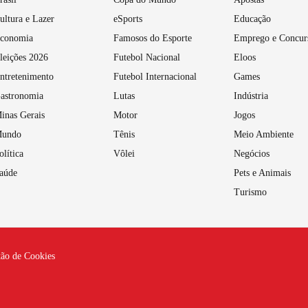
ultura e Lazer
eSports
Educação
conomia
Famosos do Esporte
Emprego e Concur
leições 2026
Futebol Nacional
Eloos
ntretenimento
Futebol Internacional
Games
astronomia
Lutas
Indústria
inas Gerais
Motor
Jogos
undo
Tênis
Meio Ambiente
olítica
Vôlei
Negócios
aúde
Pets e Animais
Turismo
tão de Cookies