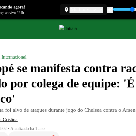
ocando agora!
Belo Horizonte
ça ao vivo
/
24h
 Internacional
é se manifesta contra ra
do por colega de equipe: 'É
ico'
a foi alvo de ataques durante jogo do Chelsea contra o Arsen
 Cristina
5h02
•
Atualizado
há 1 ano