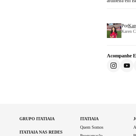
artilheira em Is
Por
Kar
Karen Cr
Acompanhe
E
GRUPO ITATIAIA
ITATIAIA
Quem Somos
A
ITATIAIA NAS REDES
Programação
B