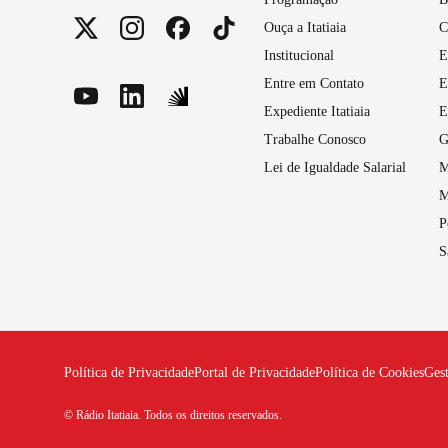
Ouça a Itatiaia
C
Institucional
E
Entre em Contato
E
Expediente Itatiaia
E
Trabalhe Conosco
G
Lei de Igualdade Salarial
M
M
P
S
Política de Privacidade
Portal de Privacidade
Política de Cookies
Ges
© Rádio Itatiaia. Todos os direitos reservados.