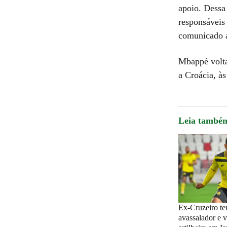
apoio. Dessa
responsáveis
comunicado a
Mbappé volta
a Croácia, às
Leia també
Ex-Cruzeiro te
avassalador e v