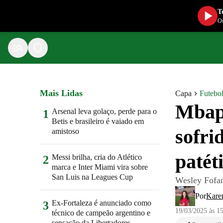
T
Ou
Mais Lidas
Capa
Futebol
Mbapp
Arsenal leva golaço, perde para o
1
Betis e brasileiro é vaiado em
sofri
amistoso
patét
Messi brilha, cria do Atlético
2
marca e Inter Miami vira sobre
San Luis na Leagues Cup
Wesley Fofan
Por
Karen
Ex-Fortaleza é anunciado como
3
19/03/2025 às 1
técnico de campeão argentino e
sensação da Libertadores