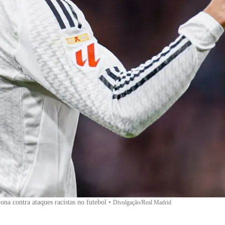
ona contra ataques racistas no futebol
•
Divulgação/Real Madrid