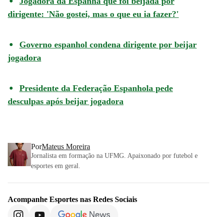
Jogadora da Espanha que foi beijada por
dirigente: 'Não gostei, mas o que eu ia fazer?'
Governo espanhol condena dirigente por beijar
jogadora
Presidente da Federação Espanhola pede
desculpas após beijar jogadora
Por
Mateus Moreira
Jornalista em formação na UFMG. Apaixonado por futebol e
esportes em geral.
Acompanhe
Esportes
nas Redes Sociais