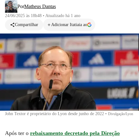
Por
Matheus Dantas
24/06/2025 às 18h48
•
Atualizado
há 1 ano
Compartilhar
Adicionar Itatiaia ao
John Textor é proprietário do Lyon desde junho de 2022
•
Divulgação/Lyon
Após ter o
rebaixamento decretado pela Direção