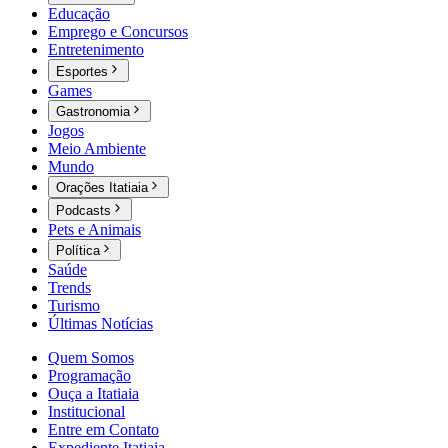
Educação
Emprego e Concursos
Entretenimento
Esportes
Games
Gastronomia
Jogos
Meio Ambiente
Mundo
Orações Itatiaia
Podcasts
Pets e Animais
Política
Saúde
Trends
Turismo
Últimas Notícias
Quem Somos
Programação
Ouça a Itatiaia
Institucional
Entre em Contato
Expediente Itatiaia