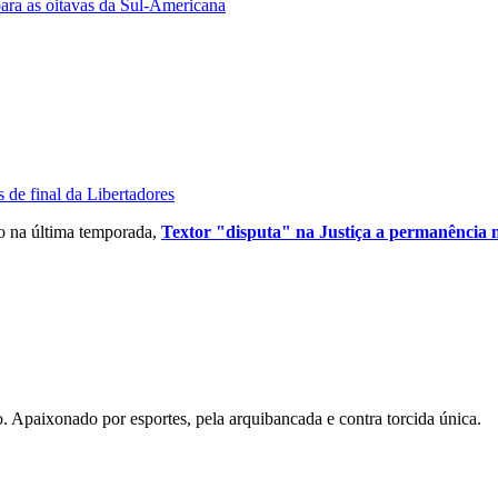
ara as oitavas da Sul-Americana
 de final da Libertadores
o na última temporada,
Textor "disputa" na Justiça a permanência n
. Apaixonado por esportes, pela arquibancada e contra torcida única.