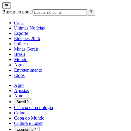
Buscar no portal
Capa
Últimas Notícias
Esporte
Eleições 2026
Política
Minas Gerais
Brasil
Mundo
Agro
Entretenimento
Eloos
Agro
Apostas
Auto
Brasil
Ciência e Tecnologia
Colunas
Copa do Mundo
Cultura e Lazer
Economia