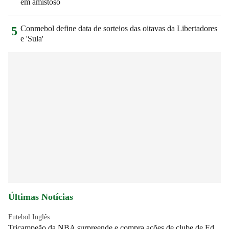
em amistoso
Conmebol define data de sorteios das oitavas da Libertadores
5
e 'Sula'
Últimas Notícias
Futebol Inglês
Tricampeão da NBA surpreende e compra ações de clube de Ed