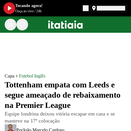
Tocando agora!
Belo Horizonte
Ouça ao vivo
/
24h
Capa
Futebol Inglês
Tottenham empata com Leeds e
segue ameaçado de rebaixamento
na Premier League
Equipe londrina deixou vitória escapar em casa e se
manteve na 17ª colocação
Por
João Marcelo Cardoso