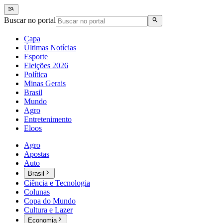
Buscar no portal
Capa
Últimas Notícias
Esporte
Eleições 2026
Política
Minas Gerais
Brasil
Mundo
Agro
Entretenimento
Eloos
Agro
Apostas
Auto
Brasil
Ciência e Tecnologia
Colunas
Copa do Mundo
Cultura e Lazer
Economia