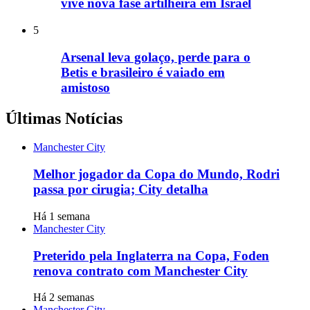
vive nova fase artilheira em Israel
5
Arsenal leva golaço, perde para o
Betis e brasileiro é vaiado em
amistoso
Últimas Notícias
Manchester City
Melhor jogador da Copa do Mundo, Rodri
passa por cirugia; City detalha
Há 1 semana
Manchester City
Preterido pela Inglaterra na Copa, Foden
renova contrato com Manchester City
Há 2 semanas
Manchester City