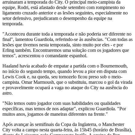
arruinaram a temporada do City. O principal meio-campista da
equipe, Rodri, está afastado desde setembro com rompimento no
ligamento cruzado anterior e as lesões seguintes, especialmente no
setor defensivo, prejudicaram o desempenho da equipe na
temporada.
"Aconteceu durante toda a temporada e não poderia ser diferente no
final", lamentou Guardiola, referindo-se às ausências. "Com todas as
lesões que tivemos nesta temporada, sinto muito por eles - e por
Erling também. Encontraremos uma solução com os jogadores que
temos", acrescentou o comandante espanhol.
Haaland havia acabado de empatar a partida com o Bournemouth,
no início do segundo tempo, quando levou a pior em disputa com
Lewis Cook e, na queda, seu tornozelo ficou preso sob o meio-
campista. Omar Marmoush, que o substituiu, marcou o gol da virada
e provavelmente ocupará a vaga no ataque do City na ausência do
astro.
"Não temos outro jogador com suas habilidades ou qualidades
específicas, mas temos de nos adaptar", explicou Guardiola. "Por
muitos anos, jogamos de maneiras diferentes na frente."
Após avançar às semifinais da Copa da Inglaterra, o Manchester
City volta a campo nesta quarta-feira, às 15h45 (horário de Brasília),