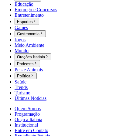
Educação
Emprego e Concursos
Entretenimento
Esportes
Games
Gastronomia
Jogos
Meio Ambiente
Mundo
Orações Itatiaia
Podcasts
Pets e Animais
Política
Saúde
Trends
Turismo
Últimas Notícias
Quem Somos
Programação
Ouça a Itatiaia
Institucional
Entre em Contato
Expediente Itatiaia