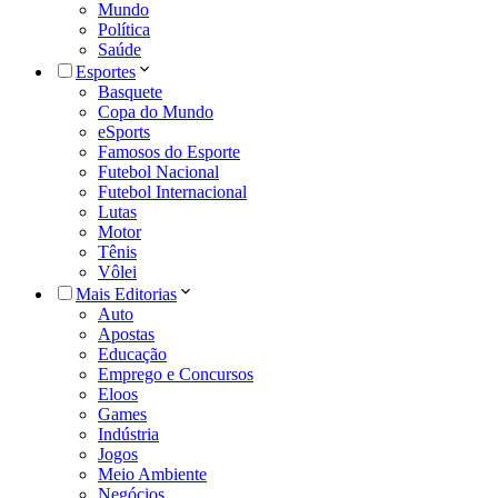
Mundo
Política
Saúde
Esportes
Basquete
Copa do Mundo
eSports
Famosos do Esporte
Futebol Nacional
Futebol Internacional
Lutas
Motor
Tênis
Vôlei
Mais Editorias
Auto
Apostas
Educação
Emprego e Concursos
Eloos
Games
Indústria
Jogos
Meio Ambiente
Negócios