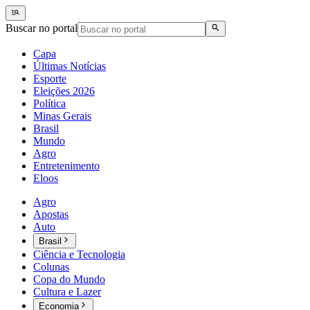
Buscar no portal
Capa
Últimas Notícias
Esporte
Eleições 2026
Política
Minas Gerais
Brasil
Mundo
Agro
Entretenimento
Eloos
Agro
Apostas
Auto
Brasil
Ciência e Tecnologia
Colunas
Copa do Mundo
Cultura e Lazer
Economia