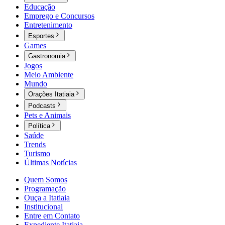
Educação
Emprego e Concursos
Entretenimento
Esportes
Games
Gastronomia
Jogos
Meio Ambiente
Mundo
Orações Itatiaia
Podcasts
Pets e Animais
Política
Saúde
Trends
Turismo
Últimas Notícias
Quem Somos
Programação
Ouça a Itatiaia
Institucional
Entre em Contato
Expediente Itatiaia