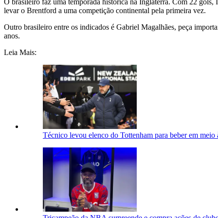
O brasileiro faz uma temporada histórica na Inglaterra. Com 22 gols, 
levar o Brentford a uma competição continental pela primeira vez.
Outro brasileiro entre os indicados é Gabriel Magalhães, peça import
anos.
Leia Mais:
Técnico levou elenco do Tottenham para beber em meio à
Tricampeão da NBA surpreende e compra ações de clube 