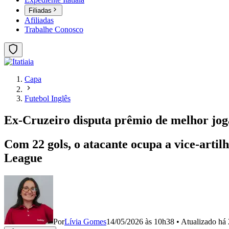
Filiadas
Afiliadas
Trabalhe Conosco
Capa
Futebol Inglês
Ex-Cruzeiro disputa prêmio de melhor jog
Com 22 gols, o atacante ocupa a vice-artil
League
Por
Lívia Gomes
14/05/2026 às 10h38
•
Atualizado
há 