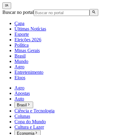
Buscar no portal
Capa
Últimas Notícias
Esporte
Eleições 2026
Política
Minas Gerais
Brasil
Mundo
Agro
Entretenimento
Eloos
Agro
Apostas
Auto
Brasil
Ciência e Tecnologia
Colunas
Copa do Mundo
Cultura e Lazer
Economia