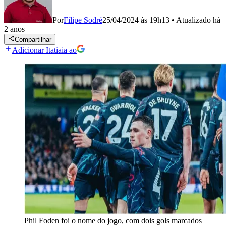
Por
Filipe Sodré
25/04/2024 às 19h13
•
Atualizado
há
2 anos
Compartilhar
Adicionar Itatiaia ao
Phil Foden foi o nome do jogo, com dois gols marcados