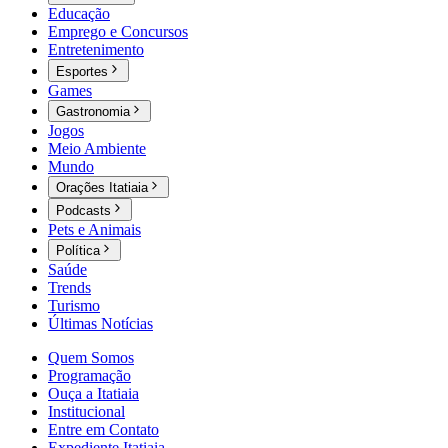
Educação
Emprego e Concursos
Entretenimento
Esportes
Games
Gastronomia
Jogos
Meio Ambiente
Mundo
Orações Itatiaia
Podcasts
Pets e Animais
Política
Saúde
Trends
Turismo
Últimas Notícias
Quem Somos
Programação
Ouça a Itatiaia
Institucional
Entre em Contato
Expediente Itatiaia