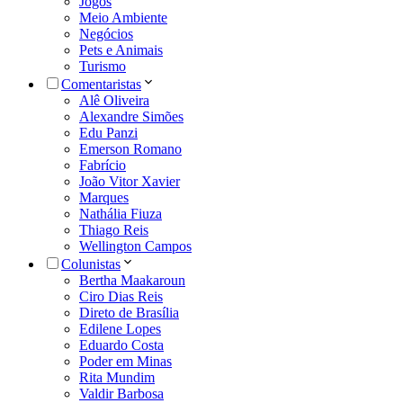
Jogos
Meio Ambiente
Negócios
Pets e Animais
Turismo
Comentaristas
Alê Oliveira
Alexandre Simões
Edu Panzi
Emerson Romano
Fabrício
João Vitor Xavier
Marques
Nathália Fiuza
Thiago Reis
Wellington Campos
Colunistas
Bertha Maakaroun
Ciro Dias Reis
Direto de Brasília
Edilene Lopes
Eduardo Costa
Poder em Minas
Rita Mundim
Valdir Barbosa