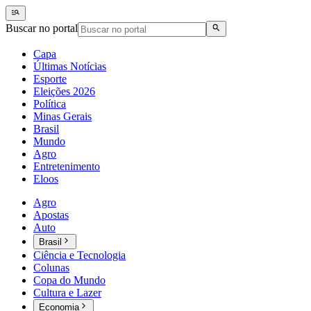
Buscar no portal
Capa
Últimas Notícias
Esporte
Eleições 2026
Política
Minas Gerais
Brasil
Mundo
Agro
Entretenimento
Eloos
Agro
Apostas
Auto
Brasil
Ciência e Tecnologia
Colunas
Copa do Mundo
Cultura e Lazer
Economia