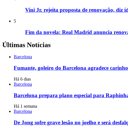
Vini Jr. rejeita proposta de renovação, diz
5
Fim da novela: Real Madrid anuncia renova
Últimas Notícias
Barcelona
Fumante, goleiro do Barcelona agradece carinho 
Há 6 dias
Barcelona
Barcelona prepara plano especial para Raphinh
Há 1 semana
Barcelona
De Jong sofre grave lesão no joelho e será desfa