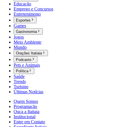
Educação
Emprego e Concursos
Entretenimento
Esportes
Games
Gastronomia
Jogos
Meio Ambiente
Mundo
Orações Itatiaia
Podcasts
Pets e Animais
Política
Saúde
Trends
Turismo
Últimas Notícias
Quem Somos
Programação
Ouça a Itatiaia
Institucional
Entre em Contato
Expediente Itatiaia