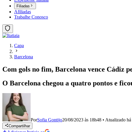
Filiadas
Afiliadas
Trabalhe Conosco
Capa
Barcelona
Com gols no fim, Barcelona vence Cádiz 
O Barcelona chegou a quatro pontos e fico
Por
Sofia Gontijo
20/08/2023 às 18h48
•
Atualizado
há
Compartilhar