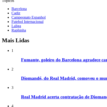
Tópicos
Barcelona
Cadiz
Campeonato Espanhol
Futebol Internacional
Laliga
Raphinha
Mais Lidas
1
Fumante, goleiro do Barcelona agradece car
2
Diomandé, do Real Madrid, comoveu o mu
3
Real Madrid acerta contratação de Diomande
4