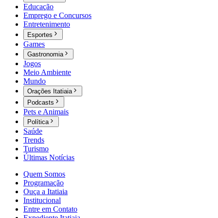
Educação
Emprego e Concursos
Entretenimento
Esportes
Games
Gastronomia
Jogos
Meio Ambiente
Mundo
Orações Itatiaia
Podcasts
Pets e Animais
Política
Saúde
Trends
Turismo
Últimas Notícias
Quem Somos
Programação
Ouça a Itatiaia
Institucional
Entre em Contato
Expediente Itatiaia