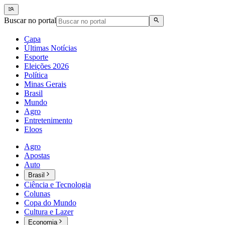
Buscar no portal
Capa
Últimas Notícias
Esporte
Eleições 2026
Política
Minas Gerais
Brasil
Mundo
Agro
Entretenimento
Eloos
Agro
Apostas
Auto
Brasil
Ciência e Tecnologia
Colunas
Copa do Mundo
Cultura e Lazer
Economia