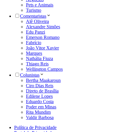
Pets e Animais
Turismo
Comentaristas
Alê Oliveira
Alexandre Simões
Edu Panzi
Emerson Romano
Fabrício
João Vitor Xavier
Marques
Nathália Fiuza
Thiago Reis
Wellington Campos
Colunistas
Bertha Maakaroun
Ciro Dias Reis
Direto de Brasília
Edilene Lopes
Eduardo Costa
Poder em Minas
Rita Mundim
Valdir Barbosa
Política de Privacidade