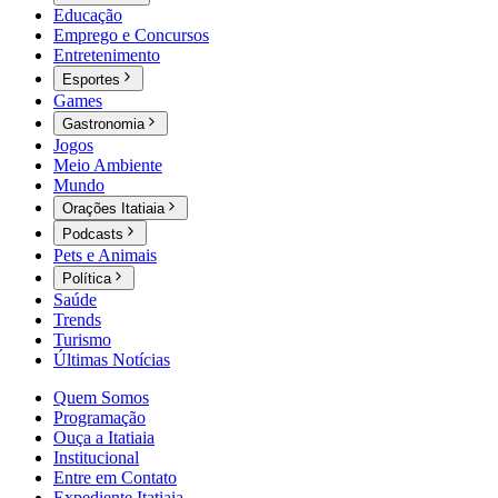
Educação
Emprego e Concursos
Entretenimento
Esportes
Games
Gastronomia
Jogos
Meio Ambiente
Mundo
Orações Itatiaia
Podcasts
Pets e Animais
Política
Saúde
Trends
Turismo
Últimas Notícias
Quem Somos
Programação
Ouça a Itatiaia
Institucional
Entre em Contato
Expediente Itatiaia