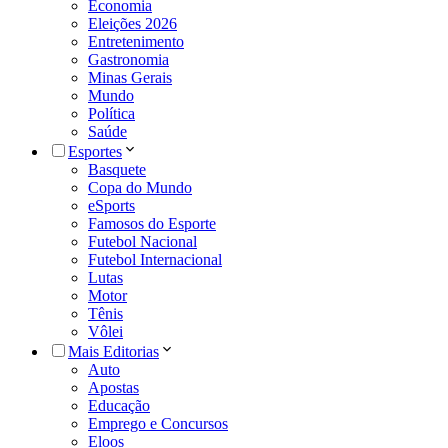
Economia
Eleições 2026
Entretenimento
Gastronomia
Minas Gerais
Mundo
Política
Saúde
Esportes
Basquete
Copa do Mundo
eSports
Famosos do Esporte
Futebol Nacional
Futebol Internacional
Lutas
Motor
Tênis
Vôlei
Mais Editorias
Auto
Apostas
Educação
Emprego e Concursos
Eloos