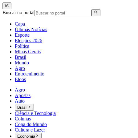
Buscar no portal
Capa
Últimas Notícias
Esporte
Eleições 2026
Política
Minas Gerais
Brasil
Mundo
Agro
Entretenimento
Eloos
Agro
Apostas
Auto
Brasil
Ciência e Tecnologia
Colunas
Copa do Mundo
Cultura e Lazer
Economia