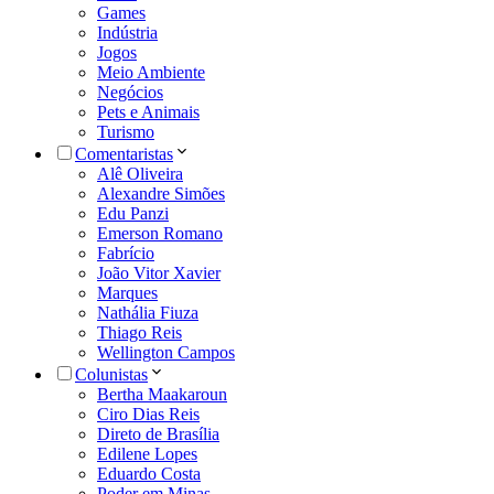
Games
Indústria
Jogos
Meio Ambiente
Negócios
Pets e Animais
Turismo
Comentaristas
Alê Oliveira
Alexandre Simões
Edu Panzi
Emerson Romano
Fabrício
João Vitor Xavier
Marques
Nathália Fiuza
Thiago Reis
Wellington Campos
Colunistas
Bertha Maakaroun
Ciro Dias Reis
Direto de Brasília
Edilene Lopes
Eduardo Costa
Poder em Minas