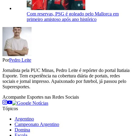
Com reservas, PSG é goleado pelo Mallorca em
primeiro amistoso após ano histórico
Por
Pedro Leite
Jornalista pela PUC Minas, Pedro Leite é repórter do portal Itatiaia
Esporte. Tem experiência na cobertura diária de portais, redes
sociais e jornal impresso. Apaixonado por futebol, já passou pelo
Superesportes.
Acompanhe
Esportes
nas Redes Sociais
Tópicos
Argentino
Campeonato Argentino
Domina
Escola