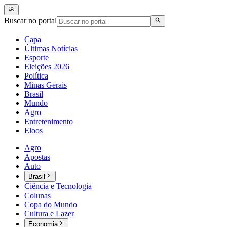
Buscar no portal
Capa
Últimas Notícias
Esporte
Eleições 2026
Política
Minas Gerais
Brasil
Mundo
Agro
Entretenimento
Eloos
Agro
Apostas
Auto
Brasil
Ciência e Tecnologia
Colunas
Copa do Mundo
Cultura e Lazer
Economia