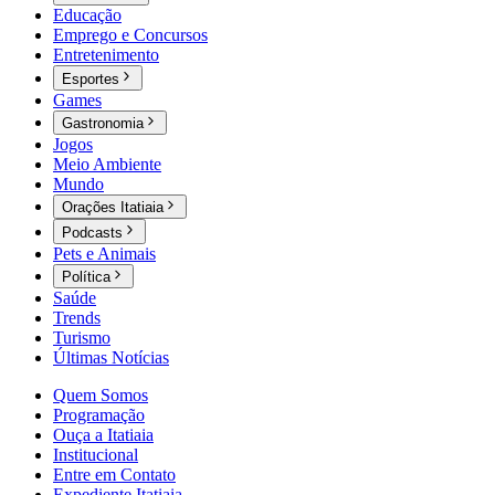
Educação
Emprego e Concursos
Entretenimento
Esportes
Games
Gastronomia
Jogos
Meio Ambiente
Mundo
Orações Itatiaia
Podcasts
Pets e Animais
Política
Saúde
Trends
Turismo
Últimas Notícias
Quem Somos
Programação
Ouça a Itatiaia
Institucional
Entre em Contato
Expediente Itatiaia