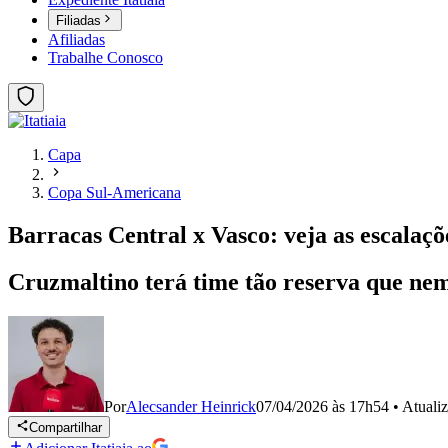
Filiadas
Afiliadas
Trabalhe Conosco
Capa
Copa Sul-Americana
Barracas Central x Vasco: veja as escalaç
Cruzmaltino terá time tão reserva que ne
Por
Alecsander Heinrick
07/04/2026 às 17h54
•
Atuali
Compartilhar