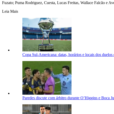
Fuzato; Puma Rodriguez, Cuesta, Lucas Freitas, Wallace Falcão e Av
Leia Mais
Copa Sul-Americana: datas, horários e locais dos duelos 
Paredes discute com árbitro durante O’Higgins e Boca Ju