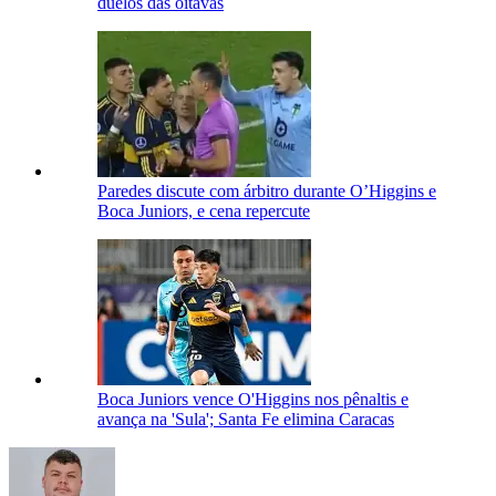
duelos das oitavas
Paredes discute com árbitro durante O’Higgins e
Boca Juniors, e cena repercute
Boca Juniors vence O'Higgins nos pênaltis e
avança na 'Sula'; Santa Fe elimina Caracas