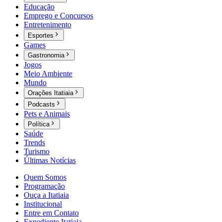
Educação
Emprego e Concursos
Entretenimento
Esportes
Games
Gastronomia
Jogos
Meio Ambiente
Mundo
Orações Itatiaia
Podcasts
Pets e Animais
Política
Saúde
Trends
Turismo
Últimas Notícias
Quem Somos
Programação
Ouça a Itatiaia
Institucional
Entre em Contato
Expediente Itatiaia