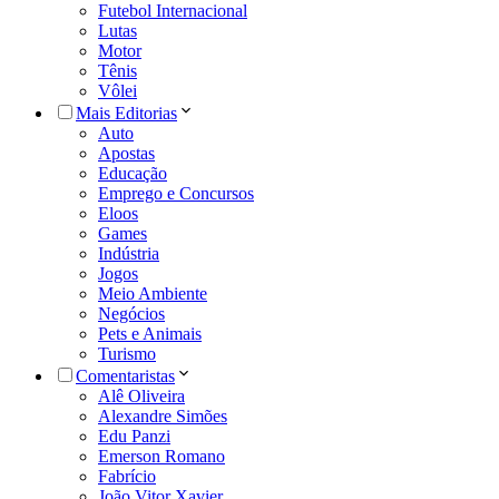
Futebol Internacional
Lutas
Motor
Tênis
Vôlei
Mais Editorias
Auto
Apostas
Educação
Emprego e Concursos
Eloos
Games
Indústria
Jogos
Meio Ambiente
Negócios
Pets e Animais
Turismo
Comentaristas
Alê Oliveira
Alexandre Simões
Edu Panzi
Emerson Romano
Fabrício
João Vitor Xavier