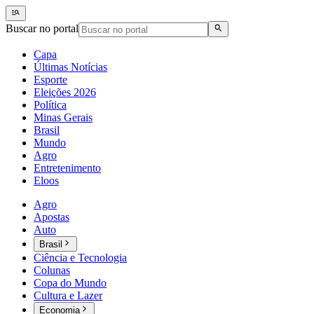
Buscar no portal
Capa
Últimas Notícias
Esporte
Eleições 2026
Política
Minas Gerais
Brasil
Mundo
Agro
Entretenimento
Eloos
Agro
Apostas
Auto
Brasil
Ciência e Tecnologia
Colunas
Copa do Mundo
Cultura e Lazer
Economia