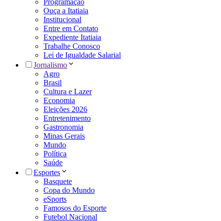
Programação
Ouça a Itatiaia
Institucional
Entre em Contato
Expediente Itatiaia
Trabalhe Conosco
Lei de Igualdade Salarial
Jornalismo
Agro
Brasil
Cultura e Lazer
Economia
Eleições 2026
Entretenimento
Gastronomia
Minas Gerais
Mundo
Política
Saúde
Esportes
Basquete
Copa do Mundo
eSports
Famosos do Esporte
Futebol Nacional