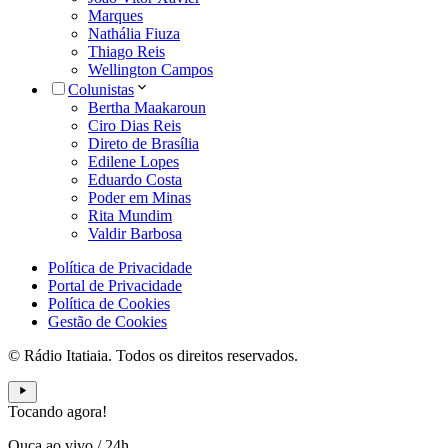
Marques
Nathália Fiuza
Thiago Reis
Wellington Campos
Colunistas
Bertha Maakaroun
Ciro Dias Reis
Direto de Brasília
Edilene Lopes
Eduardo Costa
Poder em Minas
Rita Mundim
Valdir Barbosa
Política de Privacidade
Portal de Privacidade
Política de Cookies
Gestão de Cookies
© Rádio Itatiaia. Todos os direitos reservados.
Tocando agora!
Ouça ao vivo
/
24h