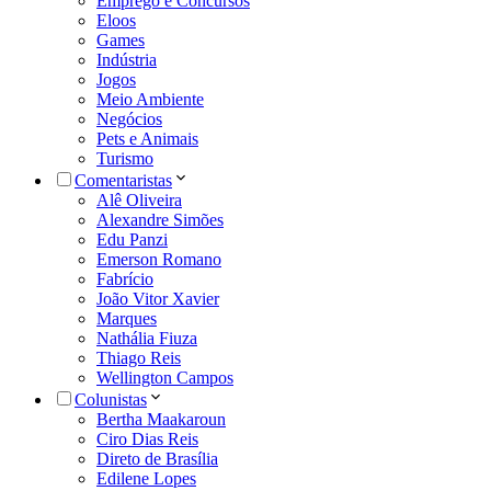
Emprego e Concursos
Eloos
Games
Indústria
Jogos
Meio Ambiente
Negócios
Pets e Animais
Turismo
Comentaristas
Alê Oliveira
Alexandre Simões
Edu Panzi
Emerson Romano
Fabrício
João Vitor Xavier
Marques
Nathália Fiuza
Thiago Reis
Wellington Campos
Colunistas
Bertha Maakaroun
Ciro Dias Reis
Direto de Brasília
Edilene Lopes