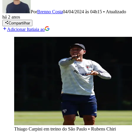
Por
Brenno Costa
04/04/2024 às 04h15
•
Atualizado
há 2 anos
Compartilhar
Adicionar Itatiaia ao
Thiago Carpini em treino do São Paulo
•
Rubens Chiri