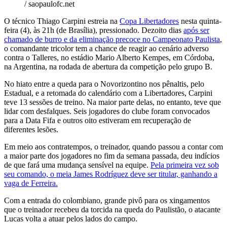
/ saopaulofc.net
O técnico Thiago Carpini estreia na
Copa Libertadores
nesta quinta-
feira (4), às 21h (de Brasília), pressionado. Dezoito dias
após ser
chamado de burro e da eliminação precoce no Campeonato Paulista
,
o comandante tricolor tem a chance de reagir ao cenário adverso
contra o Talleres, no estádio Mario Alberto Kempes, em Córdoba,
na Argentina, na rodada de abertura da competição pelo grupo B.
No hiato entre a queda para o Novorizontino nos pênaltis, pelo
Estadual, e a retomada do calendário com a Libertadores, Carpini
teve 13 sessões de treino. Na maior parte delas, no entanto, teve que
lidar com desfalques. Seis jogadores do clube foram convocados
para a Data Fifa e outros oito estiveram em recuperação de
diferentes lesões.
Em meio aos contratempos, o treinador, quando passou a contar com
a maior parte dos jogadores no fim da semana passada, deu indícios
de que fará uma mudança sensível na equipe.
Pela primeira vez sob
seu comando, o meia James Rodríguez deve ser titular, ganhando a
vaga de Ferreira.
Com a entrada do colombiano, grande pivô para os xingamentos
que o treinador recebeu da torcida na queda do Paulistão, o atacante
Lucas volta a atuar pelos lados do campo.