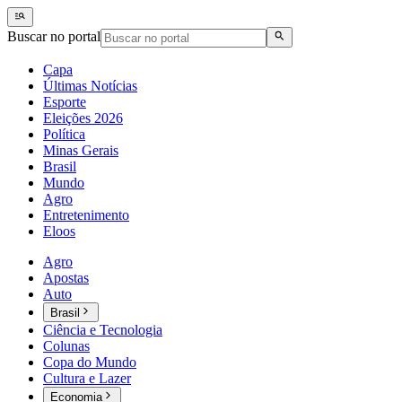
Buscar no portal
Capa
Últimas Notícias
Esporte
Eleições 2026
Política
Minas Gerais
Brasil
Mundo
Agro
Entretenimento
Eloos
Agro
Apostas
Auto
Brasil
Ciência e Tecnologia
Colunas
Copa do Mundo
Cultura e Lazer
Economia