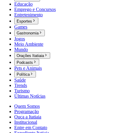
Educação
Emprego e Concursos
Entretenimento
Esportes
Games
Gastronomia
Jogos
Meio Ambiente
Mundo
Orações Itatiaia
Podcasts
Pets e Animais
Política
Saúde
Trends
Turismo
Últimas Notícias
Quem Somos
Programação
Ouça a Itatiaia
Institucional
Entre em Contato
Expediente Itatiaia