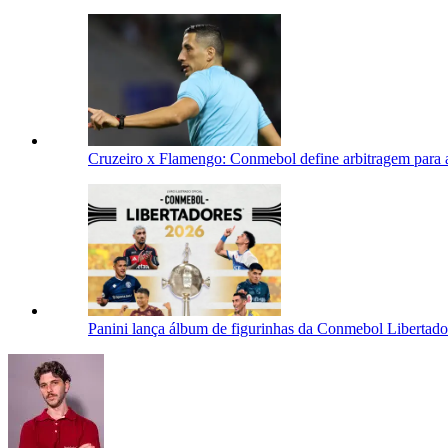
Cruzeiro x Flamengo: Conmebol define arbitragem para a
Panini lança álbum de figurinhas da Conmebol Libertad