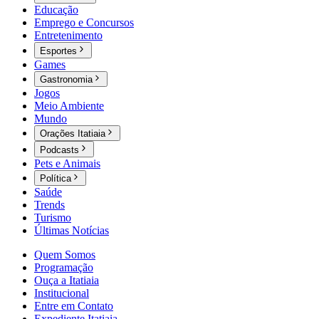
Educação
Emprego e Concursos
Entretenimento
Esportes
Games
Gastronomia
Jogos
Meio Ambiente
Mundo
Orações Itatiaia
Podcasts
Pets e Animais
Política
Saúde
Trends
Turismo
Últimas Notícias
Quem Somos
Programação
Ouça a Itatiaia
Institucional
Entre em Contato
Expediente Itatiaia