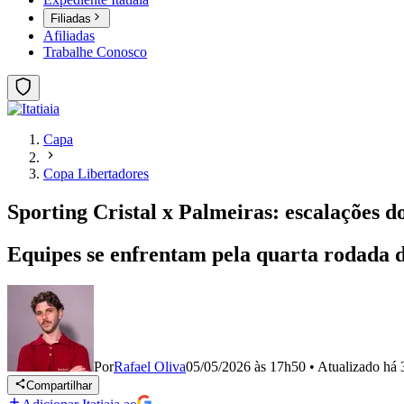
Filiadas
Afiliadas
Trabalhe Conosco
Capa
Copa Libertadores
Sporting Cristal x Palmeiras: escalações d
Equipes se enfrentam pela quarta rodada da
Por
Rafael Oliva
05/05/2026 às 17h50
•
Atualizado
há 
Compartilhar