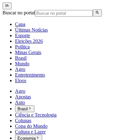
Buscar no portal
Capa
Últimas Notícias
Esporte
Eleições 2026
Política
Minas Gerais
Brasil
Mundo
Agro
Entretenimento
Eloos
Agro
Apostas
Auto
Brasil
Ciência e Tecnologia
Colunas
Copa do Mundo
Cultura e Lazer
Economia