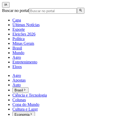
Buscar no portal
Capa
Últimas Notícias
Esporte
Eleições 2026
Política
Minas Gerais
Brasil
Mundo
Agro
Entretenimento
Eloos
Agro
Apostas
Auto
Brasil
Ciência e Tecnologia
Colunas
Copa do Mundo
Cultura e Lazer
Economia