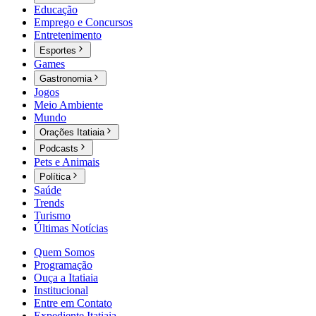
Educação
Emprego e Concursos
Entretenimento
Esportes
Games
Gastronomia
Jogos
Meio Ambiente
Mundo
Orações Itatiaia
Podcasts
Pets e Animais
Política
Saúde
Trends
Turismo
Últimas Notícias
Quem Somos
Programação
Ouça a Itatiaia
Institucional
Entre em Contato
Expediente Itatiaia