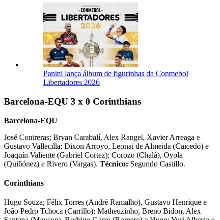
Panini lança álbum de figurinhas da Conmebol
Libertadores 2026
Barcelona-EQU 3 x 0 Corinthians
Barcelona-EQU
José Contreras; Bryan Carabalí, Alex Rangel, Xavier Arreaga e
Gustavo Vallecilla; Dixon Arroyo, Leonai de Almeida (Caicedo) e
Joaquín Valiente (Gabriel Cortez); Corozo (Chalá), Oyola
(Quiñónez) e Rivero (Vargas).
Técnico:
Segundo Castillo.
Corinthians
Hugo Souza; Félix Torres (André Ramalho), Gustavo Henrique e
João Pedro Tchoca (Carrillo); Matheuzinho, Breno Bidon, Alex
Santana (Maycon), Rodrigo Garro (Romero) e Hugo; Yuri Alberto e