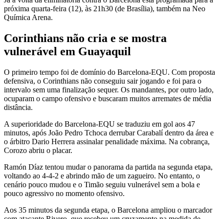
próxima quarta-feira (12), às 21h30 (de Brasília), também na Neo
Química Arena.
Corinthians não cria e se mostra
vulnerável em Guayaquil
O primeiro tempo foi de domínio do Barcelona-EQU. Com proposta
defensiva, o Corinthians não conseguiu sair jogando e foi para o
intervalo sem uma finalização sequer. Os mandantes, por outro lado,
ocuparam o campo ofensivo e buscaram muitos arremates de média
distância.
A superioridade do Barcelona-EQU se traduziu em gol aos 47
minutos, após João Pedro Tchoca derrubar Carabalí dentro da área e
o árbitro Dario Herrera assinalar penalidade máxima. Na cobrança,
Corozo abriu o placar.
Ramón Díaz tentou mudar o panorama da partida na segunda etapa,
voltando ao 4-4-2 e abrindo mão de um zagueiro. No entanto, o
cenário pouco mudou e o Timão seguiu vulnerável sem a bola e
pouco agressivo no momento ofensivo.
Aos 35 minutos da segunda etapa, o Barcelona ampliou o marcador
com atacante Rivero, que recebeu um cruzamento na medida de