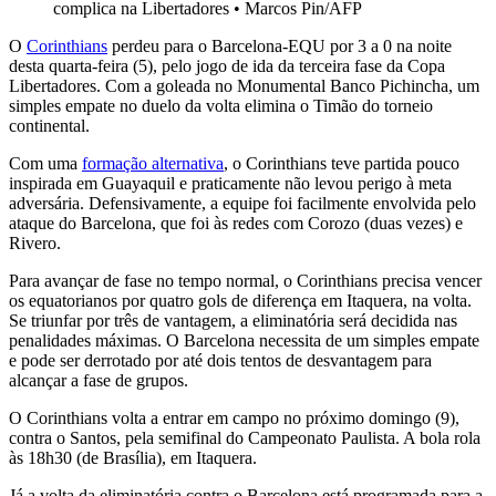
complica na Libertadores
•
Marcos Pin/AFP
O
Corinthians
perdeu para o Barcelona-EQU por 3 a 0 na noite
desta quarta-feira (5), pelo jogo de ida da terceira fase da Copa
Libertadores. Com a goleada no Monumental Banco Pichincha, um
simples empate no duelo da volta elimina o Timão do torneio
continental.
Com uma
formação alternativa
, o Corinthians teve partida pouco
inspirada em Guayaquil e praticamente não levou perigo à meta
adversária. Defensivamente, a equipe foi facilmente envolvida pelo
ataque do Barcelona, que foi às redes com Corozo (duas vezes) e
Rivero.
Para avançar de fase no tempo normal, o Corinthians precisa vencer
os equatorianos por quatro gols de diferença em Itaquera, na volta.
Se triunfar por três de vantagem, a eliminatória será decidida nas
penalidades máximas. O Barcelona necessita de um simples empate
e pode ser derrotado por até dois tentos de desvantagem para
alcançar a fase de grupos.
O Corinthians volta a entrar em campo no próximo domingo (9),
contra o Santos, pela semifinal do Campeonato Paulista. A bola rola
às 18h30 (de Brasília), em Itaquera.
Já a volta da eliminatória contra o Barcelona está programada para a