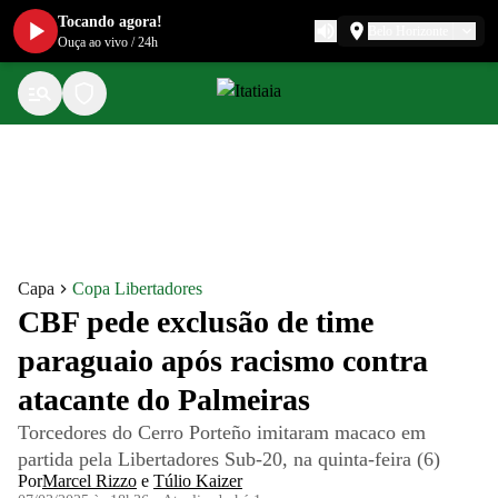
Tocando agora!
Belo Horizonte
Ouça ao vivo
/
24h
Capa
Copa Libertadores
CBF pede exclusão de time
paraguaio após racismo contra
atacante do Palmeiras
Torcedores do Cerro Porteño imitaram macaco em
partida pela Libertadores Sub-20, na quinta-feira (6)
Por
Marcel Rizzo
e
Túlio Kaizer