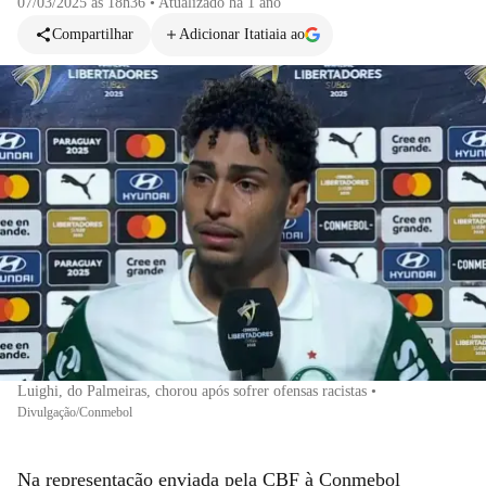
07/03/2025 às 18h36
•
Atualizado
há 1 ano
Compartilhar
Adicionar Itatiaia ao
Luighi, do Palmeiras, chorou após sofrer ofensas racistas
•
Divulgação/Conmebol
Na representação enviada pela CBF à Conmebol