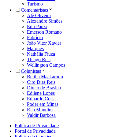
Turismo
Comentaristas
Alê Oliveira
Alexandre Simões
Edu Panzi
Emerson Romano
Fabrício
João Vitor Xavier
Marques
Nathália Fiuza
Thiago Reis
Wellington Campos
Colunistas
Bertha Maakaroun
Ciro Dias Reis
Direto de Brasília
Edilene Lopes
Eduardo Costa
Poder em Minas
Rita Mundim
Valdir Barbosa
Política de Privacidade
Portal de Privacidade
Política de Cookies