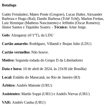
Botafogo
Gatito Fernández; Mateo Ponte (Gregore), Lucas Halter, Alexander
Barboza e Hugo (Raí); Danilo Barbosa (Tchê Tchê), Marlon Freitas,
Luiz Henrique (Matheus Nascimento) e Jeffinho (Óscar Romero);
Júnior Santos e Tiquinho Soares: -
Técnico:
Artur Jorge.
Gols:
Alzugaray (4'/1ºT), da LDU
Cartão amarelo:
Rodríguez, Villamil e Jhojan Julio (LDU)
Cartão vermelho:
Não houve.
Motivo:
Segunda rodada do Grupo D da Libertadores
Data e hora:
10 de abril de 2024, às 21h30 (de Brasília)
Local:
Estádio do Maracanã, no Rio de Janeiro (RJ)
Árbitro:
Andrés Matonte (URU)
Assistentes:
Martín Soppi (URU) e Andrés Nievas (URU)
VAR:
Andrés Cunha (URU)