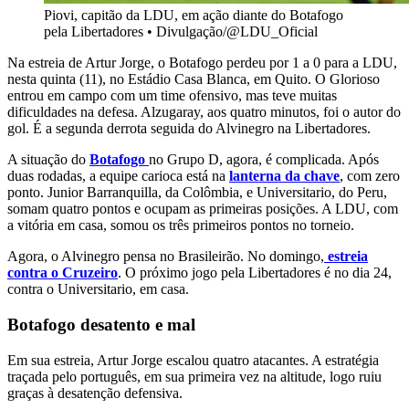
Piovi, capitão da LDU, em ação diante do Botafogo
pela Libertadores
•
Divulgação/@LDU_Oficial
Na estreia de Artur Jorge, o Botafogo perdeu por 1 a 0 para a LDU,
nesta quinta (11), no Estádio Casa Blanca, em Quito. O Glorioso
entrou em campo com um time ofensivo, mas teve muitas
dificuldades na defesa. Alzugaray, aos quatro minutos, foi o autor do
gol. É a segunda derrota seguida do Alvinegro na Libertadores.
A situação do
Botafogo
no Grupo D, agora, é complicada. Após
duas rodadas, a equipe carioca está na
lanterna da chave
, com zero
ponto. Junior Barranquilla, da Colômbia, e Universitario, do Peru,
somam quatro pontos e ocupam as primeiras posições. A LDU, com
a vitória em casa, somou os três primeiros pontos no torneio.
Agora, o Alvinegro pensa no Brasileirão. No domingo,
estreia
contra o Cruzeiro
. O próximo jogo pela Libertadores é no dia 24,
contra o Universitario, em casa.
Botafogo desatento e mal
Em sua estreia, Artur Jorge escalou quatro atacantes. A estratégia
traçada pelo português, em sua primeira vez na altitude, logo ruiu
graças à desatenção defensiva.