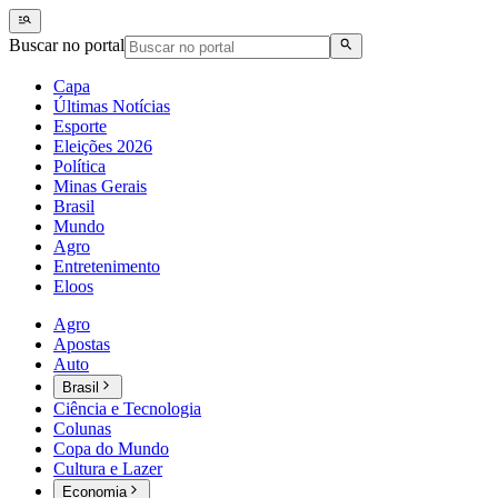
Buscar no portal
Capa
Últimas Notícias
Esporte
Eleições 2026
Política
Minas Gerais
Brasil
Mundo
Agro
Entretenimento
Eloos
Agro
Apostas
Auto
Brasil
Ciência e Tecnologia
Colunas
Copa do Mundo
Cultura e Lazer
Economia