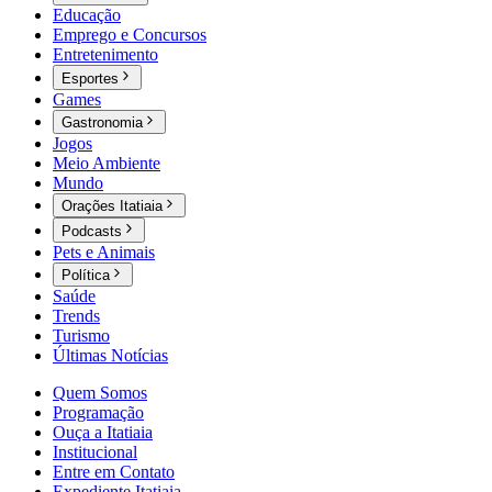
Educação
Emprego e Concursos
Entretenimento
Esportes
Games
Gastronomia
Jogos
Meio Ambiente
Mundo
Orações Itatiaia
Podcasts
Pets e Animais
Política
Saúde
Trends
Turismo
Últimas Notícias
Quem Somos
Programação
Ouça a Itatiaia
Institucional
Entre em Contato
Expediente Itatiaia