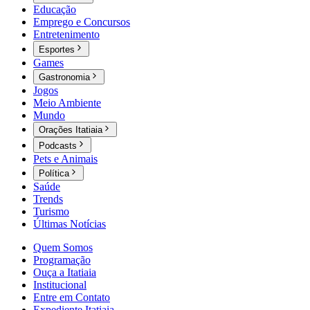
Educação
Emprego e Concursos
Entretenimento
Esportes
Games
Gastronomia
Jogos
Meio Ambiente
Mundo
Orações Itatiaia
Podcasts
Pets e Animais
Política
Saúde
Trends
Turismo
Últimas Notícias
Quem Somos
Programação
Ouça a Itatiaia
Institucional
Entre em Contato
Expediente Itatiaia