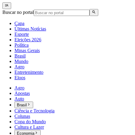
Buscar no portal
Capa
Últimas Notícias
Esporte
Eleições 2026
Política
Minas Gerais
Brasil
Mundo
Agro
Entretenimento
Eloos
Agro
Apostas
Auto
Brasil
Ciência e Tecnologia
Colunas
Copa do Mundo
Cultura e Lazer
Economia