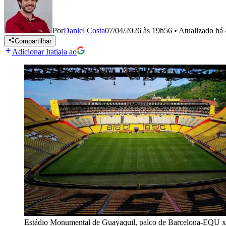
Por
Daniel Costa
07/04/2026 às 19h56
•
Atualizado
há 
Compartilhar
Adicionar Itatiaia ao
Estádio Monumental de Guayaquil, palco de Barcelona-EQU x