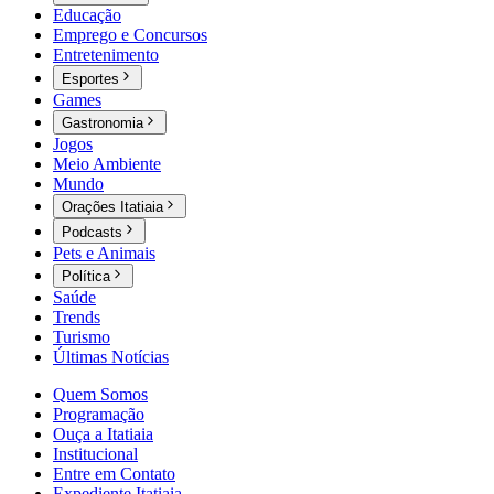
Educação
Emprego e Concursos
Entretenimento
Esportes
Games
Gastronomia
Jogos
Meio Ambiente
Mundo
Orações Itatiaia
Podcasts
Pets e Animais
Política
Saúde
Trends
Turismo
Últimas Notícias
Quem Somos
Programação
Ouça a Itatiaia
Institucional
Entre em Contato
Expediente Itatiaia