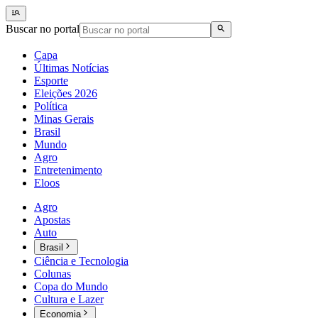
Buscar no portal
Capa
Últimas Notícias
Esporte
Eleições 2026
Política
Minas Gerais
Brasil
Mundo
Agro
Entretenimento
Eloos
Agro
Apostas
Auto
Brasil
Ciência e Tecnologia
Colunas
Copa do Mundo
Cultura e Lazer
Economia