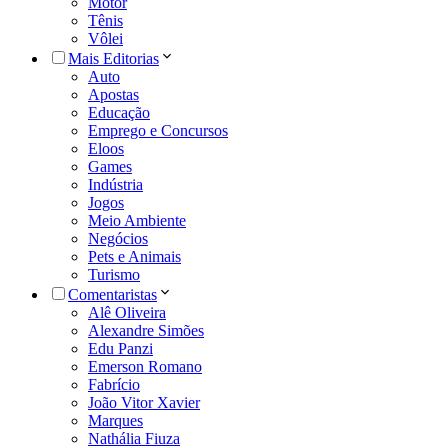
Motor
Tênis
Vôlei
Mais Editorias
Auto
Apostas
Educação
Emprego e Concursos
Eloos
Games
Indústria
Jogos
Meio Ambiente
Negócios
Pets e Animais
Turismo
Comentaristas
Alê Oliveira
Alexandre Simões
Edu Panzi
Emerson Romano
Fabrício
João Vitor Xavier
Marques
Nathália Fiuza