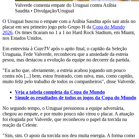
Valverde comenta empate do Uruguai contra Arábia
Saudita
•
Divulgação/Urugual
O Uruguai buscou o empate com a Arábia Saudita após sair atrás no
placar em seu primeiro jogo pelo Grupo H da
Copa do Mundo
2026
. Os times ficaram no 1 a 1 no Hard Rock Stadium, em Miami,
nos Estados Unidos.
Em entrevista à
CazeTV
após o apito final, o capitão da Seleção
Uruguaia, Fede Valverde, reconheceu que a ansiedade da estreia
pesou, mas destacou a evolução da equipe no decorrer da partida.
"Eu acho que, obviamente, a estreia acabou jogando um pouco
contra nós [...] bem, estou frustrado, com raiva, mas, como capitão,
muito feliz pelo trabalho de todos os companheiros", disse Valverde.
Veja a tabela completa da Copa do Mundo
Simule os resultados de todos os jogos da Copa do Mundo
No segundo tempo, o Uruguai pressionou a equipe adversária,
chegou ao empate, e por muito pouco não virou o placar. A atuação
foi elogiada por Valverde, que reconheceu o papel da torcida na
reação da Celeste.
"Sim, sim. O apoio da torcida nos deu muita energia. A forma como