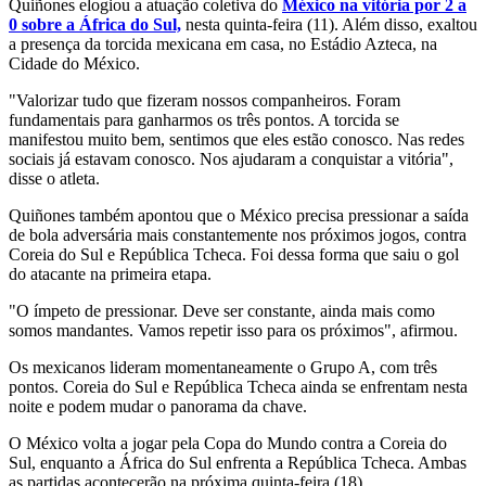
Quiñones elogiou a atuação coletiva do
México na vitória por 2 a
0 sobre a África do Sul,
nesta quinta-feira (11). Além disso, exaltou
a presença da torcida mexicana em casa, no Estádio Azteca, na
Cidade do México.
"Valorizar tudo que fizeram nossos companheiros. Foram
fundamentais para ganharmos os três pontos. A torcida se
manifestou muito bem, sentimos que eles estão conosco. Nas redes
sociais já estavam conosco. Nos ajudaram a conquistar a vitória",
disse o atleta.
Quiñones também apontou que o México precisa pressionar a saída
de bola adversária mais constantemente nos próximos jogos, contra
Coreia do Sul e República Tcheca. Foi dessa forma que saiu o gol
do atacante na primeira etapa.
"O ímpeto de pressionar. Deve ser constante, ainda mais como
somos mandantes. Vamos repetir isso para os próximos", afirmou.
Os mexicanos lideram momentaneamente o Grupo A, com três
pontos. Coreia do Sul e República Tcheca ainda se enfrentam nesta
noite e podem mudar o panorama da chave.
O México volta a jogar pela Copa do Mundo contra a Coreia do
Sul, enquanto a África do Sul enfrenta a República Tcheca. Ambas
as partidas acontecerão na próxima quinta-feira (18).