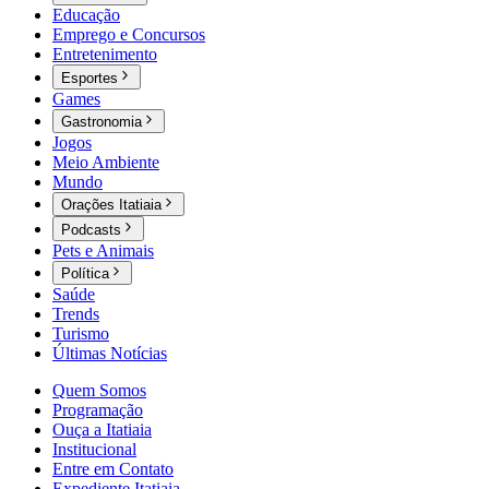
Educação
Emprego e Concursos
Entretenimento
Esportes
Games
Gastronomia
Jogos
Meio Ambiente
Mundo
Orações Itatiaia
Podcasts
Pets e Animais
Política
Saúde
Trends
Turismo
Últimas Notícias
Quem Somos
Programação
Ouça a Itatiaia
Institucional
Entre em Contato
Expediente Itatiaia