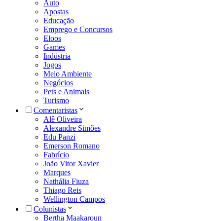
Auto
Apostas
Educação
Emprego e Concursos
Eloos
Games
Indústria
Jogos
Meio Ambiente
Negócios
Pets e Animais
Turismo
Comentaristas
Alê Oliveira
Alexandre Simões
Edu Panzi
Emerson Romano
Fabrício
João Vitor Xavier
Marques
Nathália Fiuza
Thiago Reis
Wellington Campos
Colunistas
Bertha Maakaroun