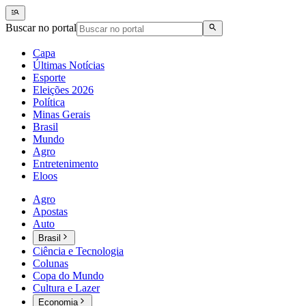
Buscar no portal
Capa
Últimas Notícias
Esporte
Eleições 2026
Política
Minas Gerais
Brasil
Mundo
Agro
Entretenimento
Eloos
Agro
Apostas
Auto
Brasil
Ciência e Tecnologia
Colunas
Copa do Mundo
Cultura e Lazer
Economia