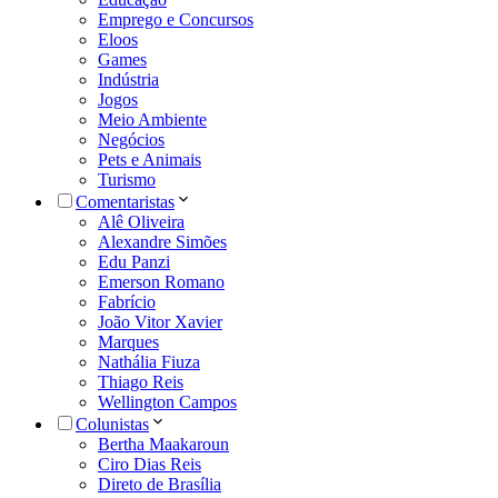
Emprego e Concursos
Eloos
Games
Indústria
Jogos
Meio Ambiente
Negócios
Pets e Animais
Turismo
Comentaristas
Alê Oliveira
Alexandre Simões
Edu Panzi
Emerson Romano
Fabrício
João Vitor Xavier
Marques
Nathália Fiuza
Thiago Reis
Wellington Campos
Colunistas
Bertha Maakaroun
Ciro Dias Reis
Direto de Brasília