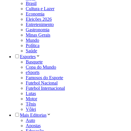
Brasil
Cultura e Lazer
Economia
Eleições 2026
Entretenimento
Gastronomia
Minas Gerais
Mundo
Política
Saúde
Esportes
Basquete
Copa do Mundo
eSports
Famosos do Esporte
Futebol Nacional
Futebol Internacional
Lutas
Motor
Tênis
Vôlei
Mais Editorias
Auto
Apostas
Educação