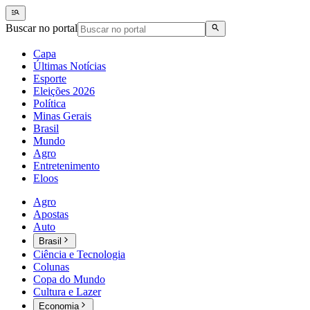
Buscar no portal
Capa
Últimas Notícias
Esporte
Eleições 2026
Política
Minas Gerais
Brasil
Mundo
Agro
Entretenimento
Eloos
Agro
Apostas
Auto
Brasil
Ciência e Tecnologia
Colunas
Copa do Mundo
Cultura e Lazer
Economia