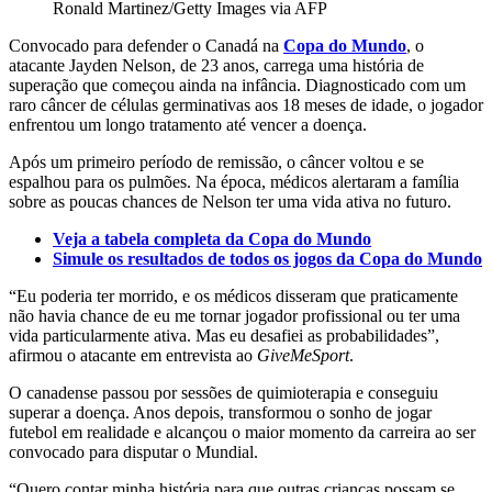
Ronald Martinez/Getty Images via AFP
Convocado para defender o Canadá na
Copa do Mundo
, o
atacante Jayden Nelson, de 23 anos, carrega uma história de
superação que começou ainda na infância. Diagnosticado com um
raro câncer de células germinativas aos 18 meses de idade, o jogador
enfrentou um longo tratamento até vencer a doença.
Após um primeiro período de remissão, o câncer voltou e se
espalhou para os pulmões. Na época, médicos alertaram a família
sobre as poucas chances de Nelson ter uma vida ativa no futuro.
Veja a tabela completa da Copa do Mundo
Simule os resultados de todos os jogos da Copa do Mundo
“Eu poderia ter morrido, e os médicos disseram que praticamente
não havia chance de eu me tornar jogador profissional ou ter uma
vida particularmente ativa. Mas eu desafiei as probabilidades”,
afirmou o atacante em entrevista ao
GiveMeSport
.
O canadense passou por sessões de quimioterapia e conseguiu
superar a doença. Anos depois, transformou o sonho de jogar
futebol em realidade e alcançou o maior momento da carreira ao ser
convocado para disputar o Mundial.
“Quero contar minha história para que outras crianças possam se