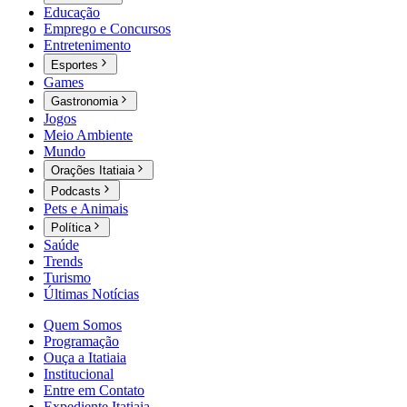
Educação
Emprego e Concursos
Entretenimento
Esportes
Games
Gastronomia
Jogos
Meio Ambiente
Mundo
Orações Itatiaia
Podcasts
Pets e Animais
Política
Saúde
Trends
Turismo
Últimas Notícias
Quem Somos
Programação
Ouça a Itatiaia
Institucional
Entre em Contato
Expediente Itatiaia