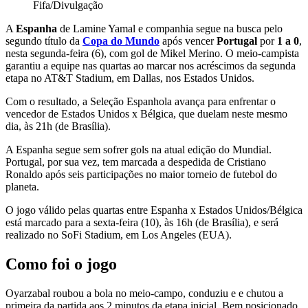
Fifa/Divulgação
A
Espanha
de Lamine Yamal e companhia segue na busca pelo
segundo título da
Copa do Mundo
após vencer
Portugal
por
1 a 0
,
nesta segunda-feira (6), com gol de Mikel Merino. O meio-campista
garantiu a equipe nas quartas ao marcar nos acréscimos da segunda
etapa
no AT&T Stadium, em Dallas, nos Estados Unidos.
Com o resultado, a Seleção Espanhola avança para enfrentar o
vencedor de Estados Unidos x Bélgica, que duelam neste mesmo
dia, às 21h (de Brasília).
A Espanha segue sem sofrer gols na atual edição do Mundial.
Portugal, por sua vez, tem marcada a despedida de Cristiano
Ronaldo após seis participações no maior torneio de futebol do
planeta.
O jogo válido pelas quartas entre Espanha x Estados Unidos/Bélgica
está marcado para a sexta-feira (10), às 16h (de Brasília), e será
realizado no SoFi Stadium, em Los Angeles (EUA).
Como foi o jogo
Oyarzabal roubou a bola no meio-campo, conduziu e e chutou a
primeira da partida aos 2 minutos da etapa inicial. Bem posicionado,