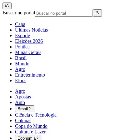
Buscar no portal
Capa
Últimas Notícias
Esporte
Eleições 2026
Política
Minas Gerais
Brasil
Mundo
Agro
Entretenimento
Eloos
Agro
Apostas
Auto
Brasil
Ciência e Tecnologia
Colunas
Copa do Mundo
Cultura e Lazer
Economia