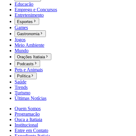
Educação
Emprego e Concursos
Entretenimento
Esportes
Games
Gastronomia
Jogos
Meio Ambiente
Mundo
Orações Itatiaia
Podcasts
Pets e Animais
Política
Saúde
Trends
Turismo
Últimas Notícias
Quem Somos
Programação
Ouça a Itatiaia
Institucional
Entre em Contato
Expediente Itatiaia