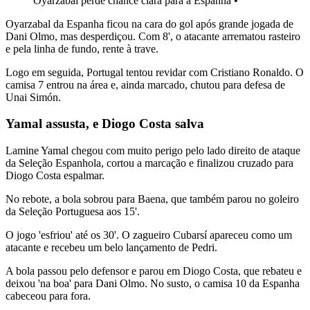
Oyarzabal perde chance clara para a Espanha •
Oyarzabal da Espanha ficou na cara do gol após grande jogada de
Dani Olmo, mas desperdiçou. Com 8', o atacante arrematou rasteiro
e pela linha de fundo, rente à trave.
Logo em seguida, Portugal tentou revidar com Cristiano Ronaldo. O
camisa 7 entrou na área e, ainda marcado, chutou para defesa de
Unai Simón.
Yamal assusta, e Diogo Costa salva
Lamine Yamal chegou com muito perigo pelo lado direito de ataque
da Seleção Espanhola, cortou a marcação e finalizou cruzado para
Diogo Costa espalmar.
No rebote, a bola sobrou para Baena, que também parou no goleiro
da Seleção Portuguesa aos 15'.
O jogo 'esfriou' até os 30'. O zagueiro Cubarsí apareceu como um
atacante e recebeu um belo lançamento de Pedri.
A bola passou pelo defensor e parou em Diogo Costa, que rebateu e
deixou 'na boa' para Dani Olmo. No susto, o camisa 10 da Espanha
cabeceou para fora.