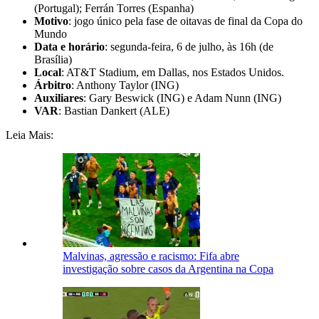
(Portugal); Ferrán Torres (Espanha)
Motivo
: jogo único pela fase de oitavas de final da Copa do
Mundo
Data e horário
: segunda-feira, 6 de julho, às 16h (de
Brasília)
Local
: AT&T Stadium, em Dallas, nos Estados Unidos.
Árbitro
: Anthony Taylor (ING)
Auxiliares
: Gary Beswick (ING) e Adam Nunn (ING)
VAR
: Bastian Dankert (ALE)
Leia Mais:
Malvinas, agressão e racismo: Fifa abre
investigação sobre casos da Argentina na Copa