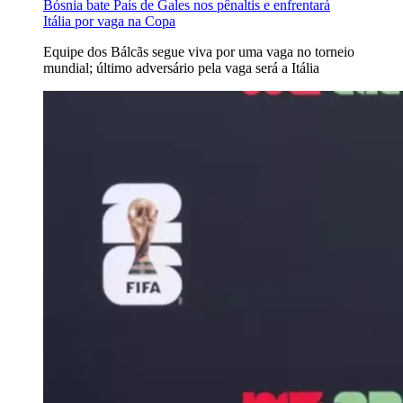
Bósnia bate País de Gales nos pênaltis e enfrentará
Itália por vaga na Copa
Equipe dos Bálcãs segue viva por uma vaga no torneio
mundial; último adversário pela vaga será a Itália