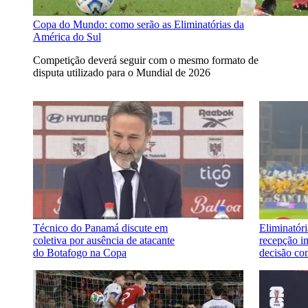
Copa do Mundo: como serão as Eliminatórias da
América do Sul
Competição deverá seguir com o mesmo formato de
disputa utilizado para o Mundial de 2026
Técnico do Panamá discute em
Eliminatór
coletiva por ausência de atacante
recepção i
do Botafogo na Copa
decisão cont