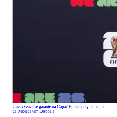
Quem vence se garante na Copa? Entenda regulamento
da Repescagem Europeia