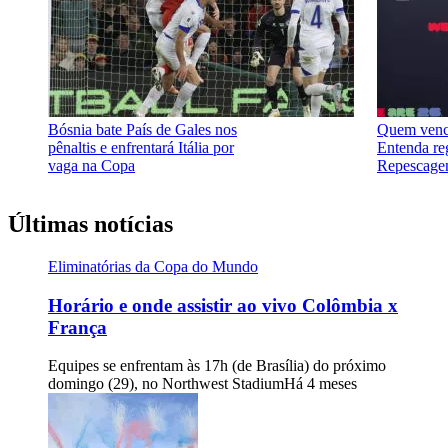
Bósnia bate País de Gales nos
Quem vence
pênaltis e enfrentará Itália por
Entenda re
vaga na Copa
Repescage
Últimas notícias
Eliminatórias da Copa do Mundo
Horário e onde assistir ao vivo Colômbia x
França
Equipes se enfrentam às 17h (de Brasília) do próximo
domingo (29), no Northwest Stadium
Há 4 meses