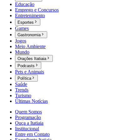
Educação
Emprego e Concursos
Entretenimento
Esportes
Games
Gastronomia
Jogos
Meio Ambiente
Mundo
Orações Itatiaia
Podcasts
Pets e Animais
Política
Saúde
Trends
Turismo
Últimas Notícias
Quem Somos
Programação
Ouça a Itatiaia
Institucional
Entre em Contato
Expediente Itatiaia