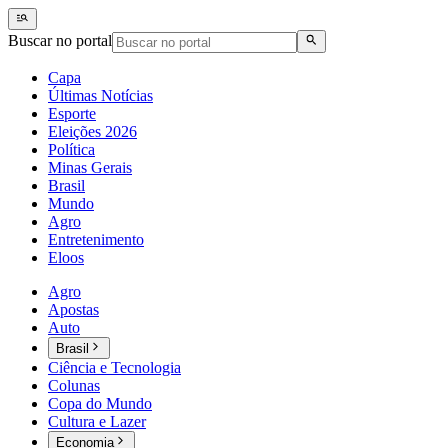
Buscar no portal
Capa
Últimas Notícias
Esporte
Eleições 2026
Política
Minas Gerais
Brasil
Mundo
Agro
Entretenimento
Eloos
Agro
Apostas
Auto
Brasil
Ciência e Tecnologia
Colunas
Copa do Mundo
Cultura e Lazer
Economia