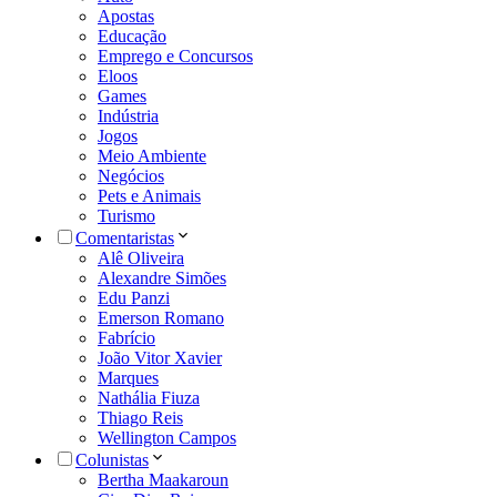
Apostas
Educação
Emprego e Concursos
Eloos
Games
Indústria
Jogos
Meio Ambiente
Negócios
Pets e Animais
Turismo
Comentaristas
Alê Oliveira
Alexandre Simões
Edu Panzi
Emerson Romano
Fabrício
João Vitor Xavier
Marques
Nathália Fiuza
Thiago Reis
Wellington Campos
Colunistas
Bertha Maakaroun