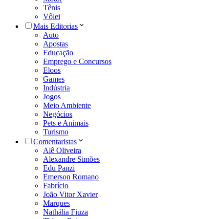
Tênis
Vôlei
Mais Editorias
Auto
Apostas
Educação
Emprego e Concursos
Eloos
Games
Indústria
Jogos
Meio Ambiente
Negócios
Pets e Animais
Turismo
Comentaristas
Alê Oliveira
Alexandre Simões
Edu Panzi
Emerson Romano
Fabrício
João Vitor Xavier
Marques
Nathália Fiuza