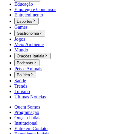
Educação
Emprego e Concursos
Entretenimento
Esportes
Games
Gastronomia
Jogos
Meio Ambiente
Mundo
Orações Itatiaia
Podcasts
Pets e Animais
Política
Saúde
Trends
Turismo
Últimas Notícias
Quem Somos
Programação
Ouça a Itatiaia
Institucional
Entre em Contato
Expediente Itatiaia