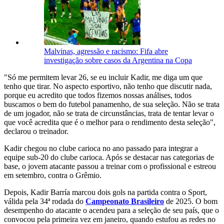
Malvinas, agressão e racismo: Fifa abre
investigação sobre casos da Argentina na Copa
"Só me permitem levar 26, se eu incluir Kadir, me diga um que
tenho que tirar. No aspecto esportivo, não tenho que discutir nada,
porque eu acredito que todos fizemos nossas análises, todos
buscamos o bem do futebol panamenho, de sua seleção. Não se trata
de um jogador, não se trata de circunstâncias, trata de tentar levar o
que você acredita que é o melhor para o rendimento desta seleção",
declarou o treinador.
Kadir chegou no clube carioca no ano passado para integrar a
equipe sub-20 do clube carioca. Após se destacar nas categorias de
base, o jovem atacante passou a treinar com o profissional e estreou
em setembro, contra o Grêmio.
Depois, Kadir Barría marcou dois gols na partida contra o Sport,
válida pela 34ª rodada do
Campeonato Brasileiro
de 2025. O bom
desempenho do atacante o acendeu para a seleção de seu país, que o
convocou pela primeira vez em janeiro, quando estufou as redes no