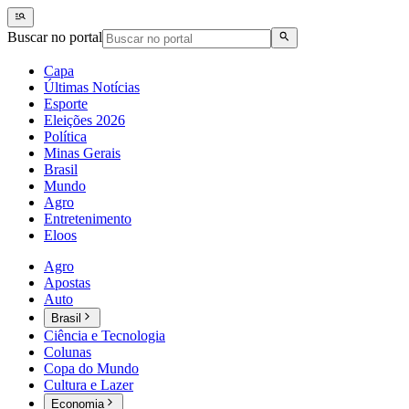
Buscar no portal
Capa
Últimas Notícias
Esporte
Eleições 2026
Política
Minas Gerais
Brasil
Mundo
Agro
Entretenimento
Eloos
Agro
Apostas
Auto
Brasil
Ciência e Tecnologia
Colunas
Copa do Mundo
Cultura e Lazer
Economia