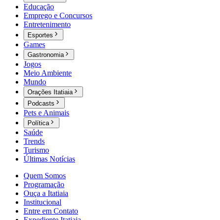
Educação
Emprego e Concursos
Entretenimento
Esportes
Games
Gastronomia
Jogos
Meio Ambiente
Mundo
Orações Itatiaia
Podcasts
Pets e Animais
Política
Saúde
Trends
Turismo
Últimas Notícias
Quem Somos
Programação
Ouça a Itatiaia
Institucional
Entre em Contato
Expediente Itatiaia