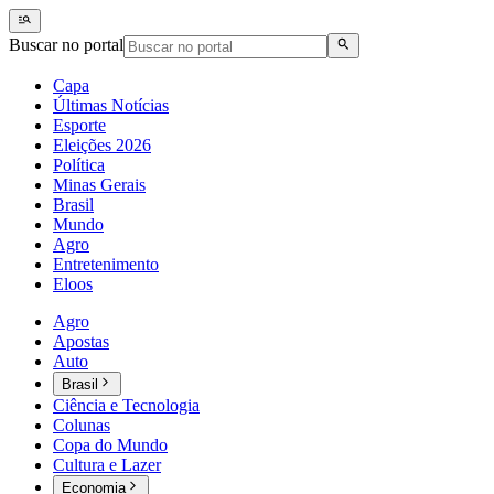
Buscar no portal
Capa
Últimas Notícias
Esporte
Eleições 2026
Política
Minas Gerais
Brasil
Mundo
Agro
Entretenimento
Eloos
Agro
Apostas
Auto
Brasil
Ciência e Tecnologia
Colunas
Copa do Mundo
Cultura e Lazer
Economia