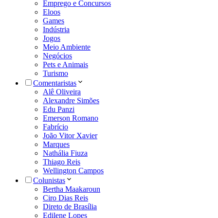
Emprego e Concursos
Eloos
Games
Indústria
Jogos
Meio Ambiente
Negócios
Pets e Animais
Turismo
Comentaristas
Alê Oliveira
Alexandre Simões
Edu Panzi
Emerson Romano
Fabrício
João Vitor Xavier
Marques
Nathália Fiuza
Thiago Reis
Wellington Campos
Colunistas
Bertha Maakaroun
Ciro Dias Reis
Direto de Brasília
Edilene Lopes