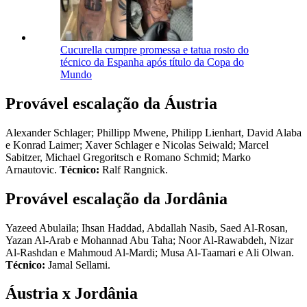
Cucurella cumpre promessa e tatua rosto do
técnico da Espanha após título da Copa do
Mundo
Provável escalação da Áustria
Alexander Schlager; Phillipp Mwene, Philipp Lienhart, David Alaba
e Konrad Laimer; Xaver Schlager e Nicolas Seiwald; Marcel
Sabitzer, Michael Gregoritsch e Romano Schmid; Marko
Arnautovic.
Técnico:
Ralf Rangnick.
Provável escalação da Jordânia
Yazeed Abulaila; Ihsan Haddad, Abdallah Nasib, Saed Al-Rosan,
Yazan Al-Arab e Mohannad Abu Taha; Noor Al-Rawabdeh, Nizar
Al-Rashdan e Mahmoud Al-Mardi; Musa Al-Taamari e Ali Olwan.
Técnico:
Jamal Sellami.
Áustria x Jordânia