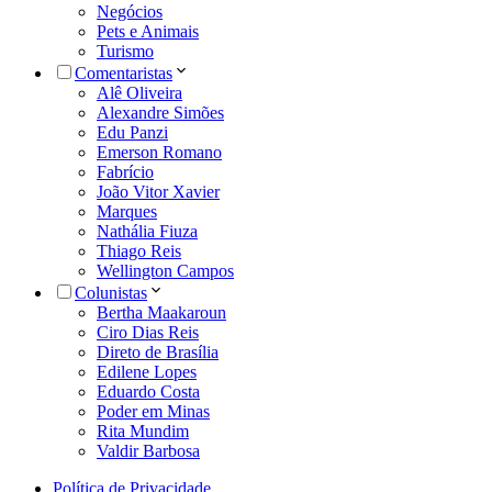
Negócios
Pets e Animais
Turismo
Comentaristas
Alê Oliveira
Alexandre Simões
Edu Panzi
Emerson Romano
Fabrício
João Vitor Xavier
Marques
Nathália Fiuza
Thiago Reis
Wellington Campos
Colunistas
Bertha Maakaroun
Ciro Dias Reis
Direto de Brasília
Edilene Lopes
Eduardo Costa
Poder em Minas
Rita Mundim
Valdir Barbosa
Política de Privacidade