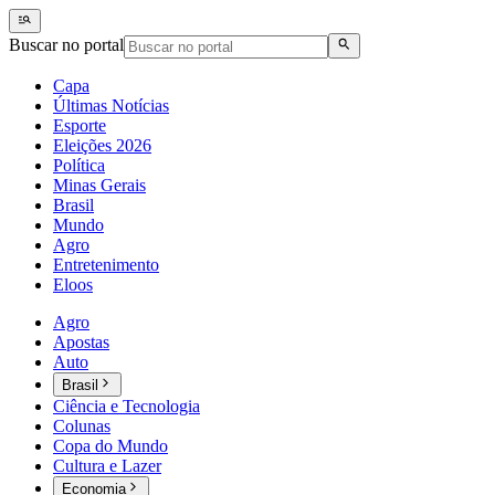
Buscar no portal
Capa
Últimas Notícias
Esporte
Eleições 2026
Política
Minas Gerais
Brasil
Mundo
Agro
Entretenimento
Eloos
Agro
Apostas
Auto
Brasil
Ciência e Tecnologia
Colunas
Copa do Mundo
Cultura e Lazer
Economia