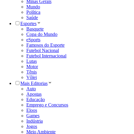
Minas Gerais
Mundo
Política
Saúde
Esportes
Basquete
Copa do Mundo
eSports
Famosos do Esporte
Futebol Nacional
Futebol Internacional
Lutas
Motor
Tênis
Vôlei
Mais Editorias
Auto
Apostas
Educação
Emprego e Concursos
Eloos
Games
Indústria
Jogos
Meio Ambiente