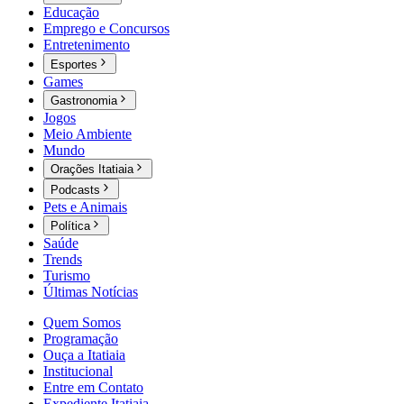
Educação
Emprego e Concursos
Entretenimento
Esportes
Games
Gastronomia
Jogos
Meio Ambiente
Mundo
Orações Itatiaia
Podcasts
Pets e Animais
Política
Saúde
Trends
Turismo
Últimas Notícias
Quem Somos
Programação
Ouça a Itatiaia
Institucional
Entre em Contato
Expediente Itatiaia