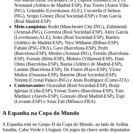
Normand (Atlético de Madrid-ESP), Pau Torres (Aston Villa-
ING), Grimaldo (Leverkusen-ALE), Cucurella (Chelsea-
ING), Sergio Gómez (Real Sociedad-ESP) e Fran García
(Real Madrid-ESP)
Meio-campistas:
Rodri (Manchester City-ING), Zubimendi
(Arsenal-ING), Gorrotxa (Real Sociedad-ESP), Aleix García
(Leverkusen-ALE), Soler (Real Sociedad-ESP), Barrios
(Atlético de Madrid-ESP), Nico Williams (Bilbao-ESP),
Fabián (PSG-FRA), Gavi (Barcelona-ESP), Pedri
(Barcelona-ESP), Merino (Arsenal-ING), Fermín (Barcelona-
ESP), Fornals (Bétis-ESP), Moleiro (Villarreal-ESP), Dani
Olmo (Barcelona-ESP), Baena (Atlético de Madrid-ESP),
Lamine (Barcelona-ESP), De Frutos (Rayo-ESP), Víctor
Muñoz (Osasuna-ESP), Barrene (Real Sociedad-ESP),
Yeremi (Crystal Palace-ING) e Jesús Rodríguez (Como-ITA)
Centroavantes:
Oyarzabal (Real Sociedad-ESP), Borja
Iglesias (Celta-ESP), Ferran Torres (Barcelona-ESP), Toni
Martínez (Alavés-ESP), Gonzalo (Real Madrid-ESP), Espí
(Levante-ESP) e Ansu Fati (Mônaco-FRA)
A Espanha na Copa do Mundo
A Espanha está no Grupo H da Copa do Mundo, ao lado de Arábia
Saudita, Cabo Verde e Uruguai. Os jogos da chave serão disputados