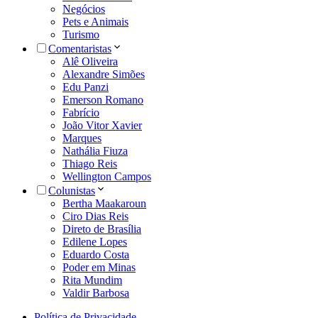
Negócios
Pets e Animais
Turismo
Comentaristas
Alê Oliveira
Alexandre Simões
Edu Panzi
Emerson Romano
Fabrício
João Vitor Xavier
Marques
Nathália Fiuza
Thiago Reis
Wellington Campos
Colunistas
Bertha Maakaroun
Ciro Dias Reis
Direto de Brasília
Edilene Lopes
Eduardo Costa
Poder em Minas
Rita Mundim
Valdir Barbosa
Política de Privacidade