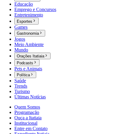
Educação
Emprego e Concursos
Entretenimento
Esportes
Games
Gastronomia
Jogos
Meio Ambiente
Mundo
Orações Itatiaia
Podcasts
Pets e Animais
Política
Saúde
Trends
Turismo
Últimas Notícias
Quem Somos
Programação
Ouça a Itatiaia
Institucional
Entre em Contato
Expediente Itatiaia