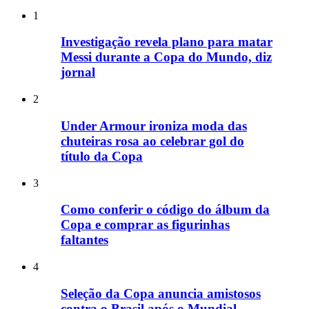
1
Investigação revela plano para matar
Messi durante a Copa do Mundo, diz
jornal
2
Under Armour ironiza moda das
chuteiras rosa ao celebrar gol do
título da Copa
3
Como conferir o código do álbum da
Copa e comprar as figurinhas
faltantes
4
Seleção da Copa anuncia amistosos
contra o Brasil após o Mundial