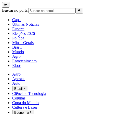
Buscar no portal
Capa
Últimas Notícias
Esporte
Eleições 2026
Política
Minas Gerais
Brasil
Mundo
Agro
Entretenimento
Eloos
Agro
Apostas
Auto
Brasil
Ciência e Tecnologia
Colunas
Copa do Mundo
Cultura e Lazer
Economia