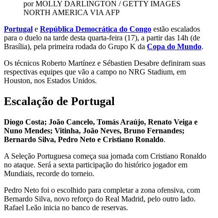
por MOLLY DARLINGTON / GETTY IMAGES
NORTH AMERICA VIA AFP
Portugal
e
República Democrática do Congo
estão escalados
para o duelo na tarde desta quarta-feira (17), a partir das 14h (de
Brasília), pela primeira rodada do Grupo K da
Copa do Mundo
.
Os técnicos Roberto Martínez e Sébastien Desabre definiram suas
respectivas equipes que vão a campo
no NRG Stadium, em
Houston, nos Estados Unidos.
Escalação de Portugal
Diogo Costa; João Cancelo, Tomás Araújo, Renato Veiga e
Nuno Mendes; Vitinha, João Neves, Bruno Fernandes;
Bernardo Silva, Pedro Neto e Cristiano Ronaldo
.
A Seleção Portuguesa começa sua jornada com Cristiano Ronaldo
no ataque. Será a sexta participação do histórico jogador em
Mundiais, recorde do torneio.
Pedro Neto foi o escolhido para completar a zona ofensiva, com
Bernardo Silva, novo reforço do Real Madrid, pelo outro lado.
Rafael Leão inicia no banco de reservas.