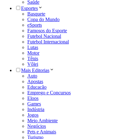
Saúde
Esportes
Basquete
Copa do Mundo
eSports
Famosos do Esporte
Futebol Nacional
Futebol Internacional
Lutas
Motor
Tênis
Vôlei
Mais Editorias
Auto
Apostas
Educação
Emprego e Concursos
Eloos
Games
Indústria
Jogos
Meio Ambiente
Negócios
Pets e Animais
Turismo