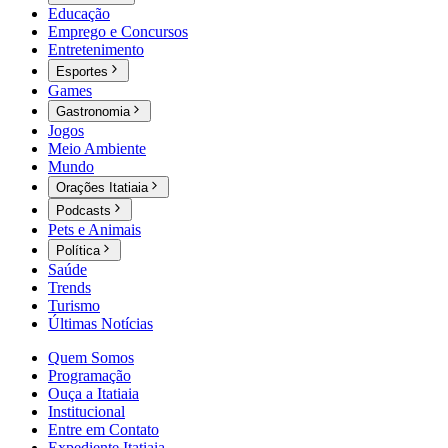
Educação
Emprego e Concursos
Entretenimento
Esportes
Games
Gastronomia
Jogos
Meio Ambiente
Mundo
Orações Itatiaia
Podcasts
Pets e Animais
Política
Saúde
Trends
Turismo
Últimas Notícias
Quem Somos
Programação
Ouça a Itatiaia
Institucional
Entre em Contato
Expediente Itatiaia