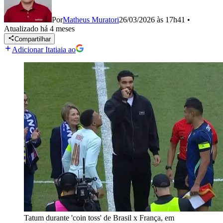
Por
Matheus Muratori
26/03/2026 às 17h41
•
Atualizado
há 4 meses
Compartilhar
Adicionar Itatiaia ao
Tatum durante 'coin toss' de Brasil x França, em