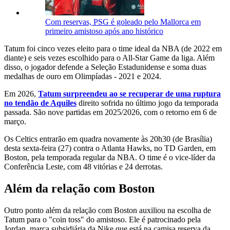
Com reservas, PSG é goleado pelo Mallorca em
primeiro amistoso após ano histórico
Tatum foi cinco vezes eleito para o time ideal da NBA (de 2022 em
diante) e seis vezes escolhido para o All-Star Game da liga. Além
disso, o jogador defende a Seleção Estadunidense e soma duas
medalhas de ouro em Olimpíadas - 2021 e 2024.
Em 2026,
Tatum surpreendeu ao se recuperar de uma ruptura
no tendão de Aquiles
direito sofrida no último jogo da temporada
passada. São nove partidas em 2025/2026, com o retorno em 6 de
março.
Os Celtics entrarão em quadra novamente às 20h30 (de Brasília)
desta sexta-feira (27) contra o Atlanta Hawks, no TD Garden, em
Boston, pela temporada regular da NBA. O time é o vice-líder da
Conferência Leste, com 48 vitórias e 24 derrotas.
Além da relação com Boston
Outro ponto além da relação com Boston auxiliou na escolha de
Tatum para o "coin toss" do amistoso. Ele é patrocinado pela
Jordan, marca subsidiária da Nike que está na camisa reserva da