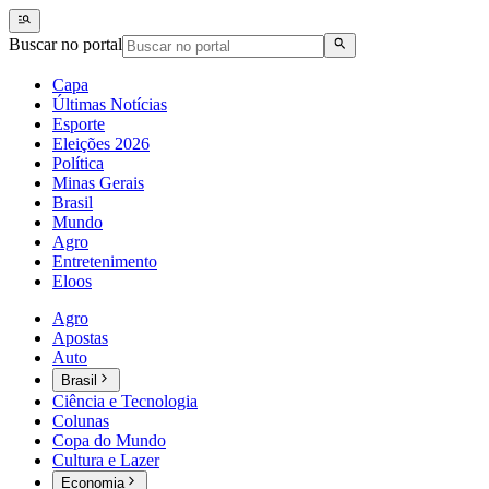
Buscar no portal
Capa
Últimas Notícias
Esporte
Eleições 2026
Política
Minas Gerais
Brasil
Mundo
Agro
Entretenimento
Eloos
Agro
Apostas
Auto
Brasil
Ciência e Tecnologia
Colunas
Copa do Mundo
Cultura e Lazer
Economia