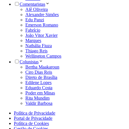
Comentaristas
Alê Oliveira
Alexandre Simões
Edu Panzi
Emerson Romano
Fabrício
João Vitor Xavier
Marques
Nathália Fiuza
Thiago Reis
Wellington Campos
Colunistas
Bertha Maakaroun
Ciro Dias Reis
Direto de Brasília
Edilene Lopes
Eduardo Costa
Poder em Minas
Rita Mundim
Valdir Barbosa
Política de Privacidade
Portal de Privacidade
Política de Cookies
Gestão de Cookies