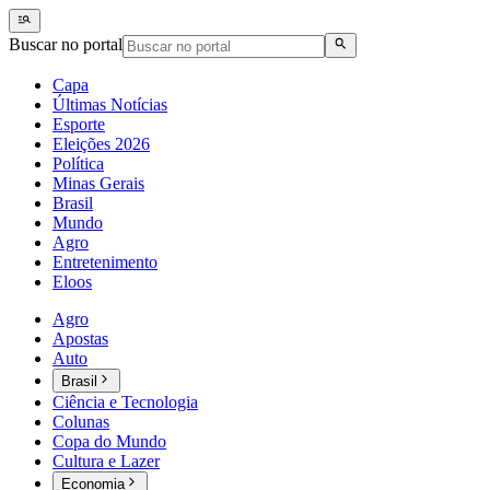
Buscar no portal
Capa
Últimas Notícias
Esporte
Eleições 2026
Política
Minas Gerais
Brasil
Mundo
Agro
Entretenimento
Eloos
Agro
Apostas
Auto
Brasil
Ciência e Tecnologia
Colunas
Copa do Mundo
Cultura e Lazer
Economia