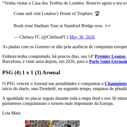
“Venha visitar a Casa dos Troféus de Londres. Reserve agora o seu t
Come and visit London’s Home of Trophies. 🏆
Book your Stadium Tour at Stamford Bridge now. ⭐️⭐️
— Chelsea FC (@ChelseaFC)
May 30, 2026
As piadas com os Gunners se dão pela ausência de conquistas europeia
Embora tenha conquistado, há poucos dias, sua 14ª
Premier League
Barcelona, e vinte anos depois, em 2026, para o
Paris Saint-Germai
PSG (4) 1 x 1 (3) Arsenal
O PSG venceu o Arsenal nas penalidades e conquistou a
Champions
início do duelo, mas Dembelé, no segundo tempo, empatou de pênalti
A igualdade no placar seguiu durante toda a etapa final e nos 30 minu
parisienses conquistaram o torneio mais importante da Europa.
Leia Mais: