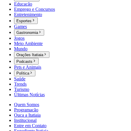
Educação
Emprego e Concursos
Entretenimento
Esportes
Games
Gastronomia
Jogos
Meio Ambiente
Mundo
Orações Itatiaia
Podcasts
Pets e Animais
Política
Saúde
Trends
Turismo
Últimas Notícias
Quem Somos
Programação
Ouça a Itatiaia
Institucional
Entre em Contato
Expediente Itatiaia