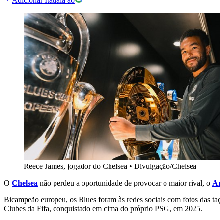
Adicionar Itatiaia ao
Reece James, jogador do Chelsea
•
Divulgação/Chelsea
O
Chelsea
não perdeu a oportunidade de provocar o maior rival, o
Ar
Bicampeão europeu, os Blues foram às redes sociais com fotos das ta
Clubes da Fifa, conquistado em cima do próprio PSG, em 2025.