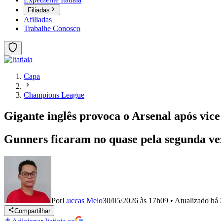
Filiadas
Afiliadas
Trabalhe Conosco
Capa
Champions League
Gigante inglês provoca o Arsenal após vi
Gunners ficaram no quase pela segunda vez
Por
Luccas Melo
30/05/2026 às 17h09
•
Atualizado
há 
Compartilhar