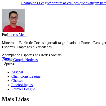
Champions League: confira as equipes que avançam para a
Por
Luccas Melo
Mineiro de Barão de Cocais e jornalista graduado na Fumec. Passage
Esportes, Empregos e Variedades.
Acompanhe
Esportes
nas Redes Sociais
Tópicos
Arsenal
Champions League
Chelsea
Futebol Ingles
Premier League
Mais Lidas