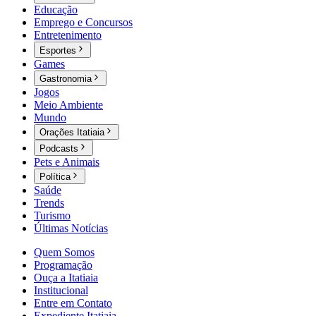
Educação
Emprego e Concursos
Entretenimento
Esportes
Games
Gastronomia
Jogos
Meio Ambiente
Mundo
Orações Itatiaia
Podcasts
Pets e Animais
Política
Saúde
Trends
Turismo
Últimas Notícias
Quem Somos
Programação
Ouça a Itatiaia
Institucional
Entre em Contato
Expediente Itatiaia