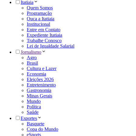
Itatiaia
Quem Somos
Programação
Ouça a Itatiaia
Institucional
Entre em Contato
Expediente Itatiaia
Trabalhe Conosco
Lei de Igualdade Salarial
Jornalismo
Agro
Brasil
Cultura e Lazer
Economia
Eleições 2026
Entretenimento
Gastronomia
Minas Gerais
Mundo
Política
Saúde
Esportes
Basquete
Copa do Mundo
eSports