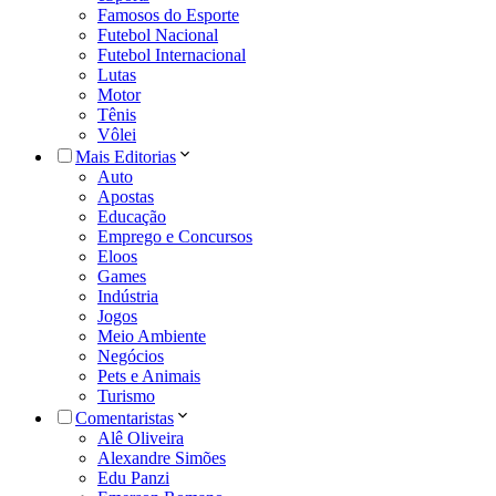
Famosos do Esporte
Futebol Nacional
Futebol Internacional
Lutas
Motor
Tênis
Vôlei
Mais Editorias
Auto
Apostas
Educação
Emprego e Concursos
Eloos
Games
Indústria
Jogos
Meio Ambiente
Negócios
Pets e Animais
Turismo
Comentaristas
Alê Oliveira
Alexandre Simões
Edu Panzi