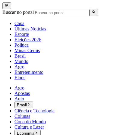
Buscar no portal
Capa
Últimas Notícias
Esporte
Eleições 2026
Política
Minas Gerais
Brasil
Mundo
Agro
Entretenimento
Eloos
Agro
Apostas
Auto
Brasil
Ciência e Tecnologia
Colunas
Copa do Mundo
Cultura e Lazer
Economia