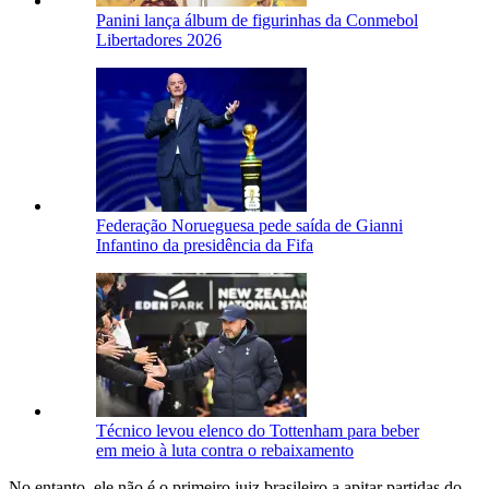
Panini lança álbum de figurinhas da Conmebol
Libertadores 2026
Federação Norueguesa pede saída de Gianni
Infantino da presidência da Fifa
Técnico levou elenco do Tottenham para beber
em meio à luta contra o rebaixamento
No entanto, ele não é o primeiro juiz brasileiro a apitar partidas do