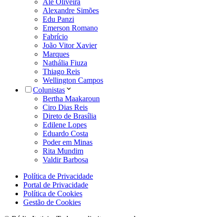
Alê Oliveira
Alexandre Simões
Edu Panzi
Emerson Romano
Fabrício
João Vitor Xavier
Marques
Nathália Fiuza
Thiago Reis
Wellington Campos
Colunistas
Bertha Maakaroun
Ciro Dias Reis
Direto de Brasília
Edilene Lopes
Eduardo Costa
Poder em Minas
Rita Mundim
Valdir Barbosa
Política de Privacidade
Portal de Privacidade
Política de Cookies
Gestão de Cookies