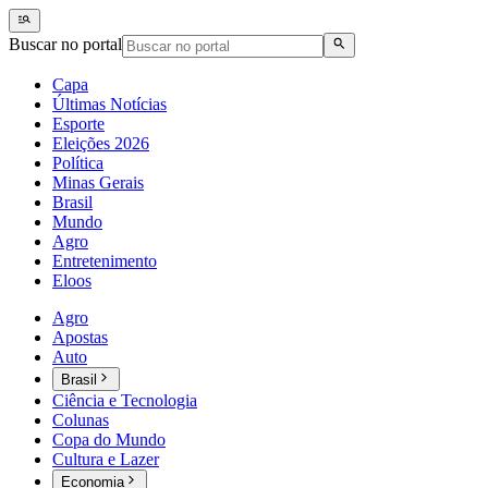
Buscar no portal
Capa
Últimas Notícias
Esporte
Eleições 2026
Política
Minas Gerais
Brasil
Mundo
Agro
Entretenimento
Eloos
Agro
Apostas
Auto
Brasil
Ciência e Tecnologia
Colunas
Copa do Mundo
Cultura e Lazer
Economia