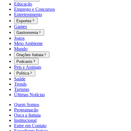
Educação
Emprego e Concursos
Entretenimento
Esportes
Games
Gastronomia
Jogos
Meio Ambiente
Mundo
Orações Itatiaia
Podcasts
Pets e Animais
Política
Saúde
Trends
Turismo
Últimas Notícias
Quem Somos
Programação
Ouça a Itatiaia
Institucional
Entre em Contato
Expediente Itatiaia