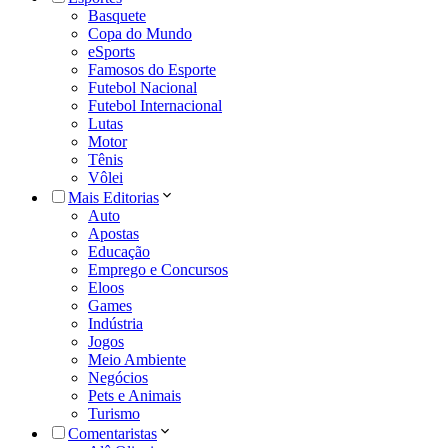
Basquete
Copa do Mundo
eSports
Famosos do Esporte
Futebol Nacional
Futebol Internacional
Lutas
Motor
Tênis
Vôlei
Mais Editorias
Auto
Apostas
Educação
Emprego e Concursos
Eloos
Games
Indústria
Jogos
Meio Ambiente
Negócios
Pets e Animais
Turismo
Comentaristas