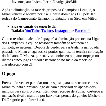
Juventus, atual vice-líder
•
Divulgação/Milan
Após a eliminação na fase de grupos da Champions League, o
Milan venceu o Monza por 3 a 0, neste domingo (17), pela 16ª
rodada do Campeonato Italiano, no Estádio San Siro, em Milão.
Siga os canais de esporte da
Itatiaia:
YouTube
,
Twitter
,
Instagram
e
Facebook
Com o resultado, além de "apagar" a eliminação precoce na Liga
dos Campeões, a equipe rossonera também se recupera na
competição nacional. Depois de perder para a Atalanta na rodada
passada, o Milan chega aos 32 pontos ganhos, na terceira colocação
do Italiano. O Monza, por sua vez, conheceu o quarto tropeço nos
últimos cinco jogos e ficou estacionado no meio da tabela de
classificação com 21.
O jogo
Precisando vencer para dar uma resposta para os seus torcedores, o
Milan foi para a pressão logo de cara e precisou de apenas dois
minutos para abrir o placar. Reijnders recebeu de Pulisic, costurou a
marcação rival e mandou por baixo das pernas do goleiro Michele
Di Gregorio para fazer 1 a 0.