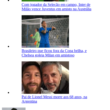
Com jogador da Seleção em campo, Inter de
Milão vence Juventus em amisto na Austrália
Brasileiro que ficou fora da Copa brilha, e
Chelsea goleia Milan em amistoso
Pai de Lionel Messi morre aos 68 anos, na
Argentina