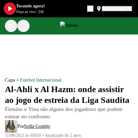
Tocando agora!
Belo Horizonte
Ouça ao vivo
/
24h
Capa
Futebol Internacional
Al-Ahli x Al Hazm: onde assistir
ao jogo de estreia da Liga Saudita
Firmino e Vina são alguns dos jogadores que podem
estrear no confronto
Por
Sofia Gontijo
11/08/2023 às 05h10
•
Atualizado
há 2 anos