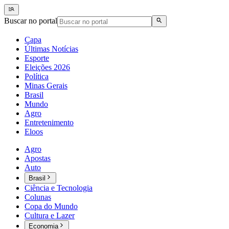
Buscar no portal
Capa
Últimas Notícias
Esporte
Eleições 2026
Política
Minas Gerais
Brasil
Mundo
Agro
Entretenimento
Eloos
Agro
Apostas
Auto
Brasil
Ciência e Tecnologia
Colunas
Copa do Mundo
Cultura e Lazer
Economia