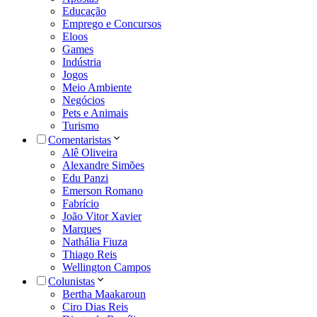
Educação
Emprego e Concursos
Eloos
Games
Indústria
Jogos
Meio Ambiente
Negócios
Pets e Animais
Turismo
Comentaristas
Alê Oliveira
Alexandre Simões
Edu Panzi
Emerson Romano
Fabrício
João Vitor Xavier
Marques
Nathália Fiuza
Thiago Reis
Wellington Campos
Colunistas
Bertha Maakaroun
Ciro Dias Reis