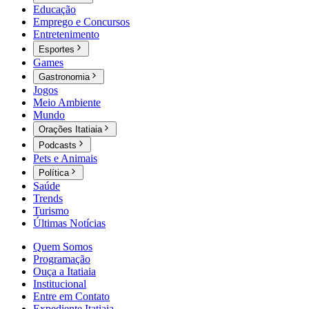
Educação
Emprego e Concursos
Entretenimento
Esportes
Games
Gastronomia
Jogos
Meio Ambiente
Mundo
Orações Itatiaia
Podcasts
Pets e Animais
Política
Saúde
Trends
Turismo
Últimas Notícias
Quem Somos
Programação
Ouça a Itatiaia
Institucional
Entre em Contato
Expediente Itatiaia