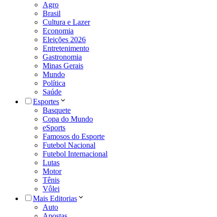
Agro
Brasil
Cultura e Lazer
Economia
Eleições 2026
Entretenimento
Gastronomia
Minas Gerais
Mundo
Política
Saúde
Esportes
Basquete
Copa do Mundo
eSports
Famosos do Esporte
Futebol Nacional
Futebol Internacional
Lutas
Motor
Tênis
Vôlei
Mais Editorias
Auto
Apostas