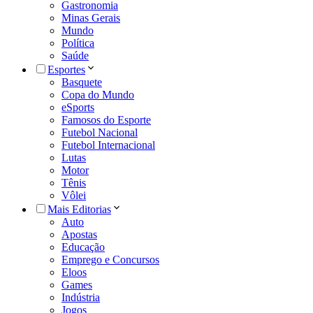
Gastronomia
Minas Gerais
Mundo
Política
Saúde
Esportes
Basquete
Copa do Mundo
eSports
Famosos do Esporte
Futebol Nacional
Futebol Internacional
Lutas
Motor
Tênis
Vôlei
Mais Editorias
Auto
Apostas
Educação
Emprego e Concursos
Eloos
Games
Indústria
Jogos