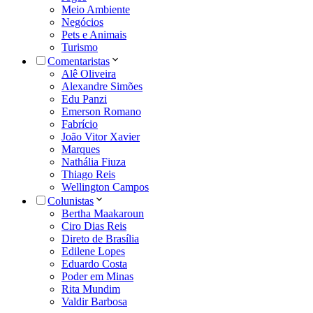
Meio Ambiente
Negócios
Pets e Animais
Turismo
Comentaristas
Alê Oliveira
Alexandre Simões
Edu Panzi
Emerson Romano
Fabrício
João Vitor Xavier
Marques
Nathália Fiuza
Thiago Reis
Wellington Campos
Colunistas
Bertha Maakaroun
Ciro Dias Reis
Direto de Brasília
Edilene Lopes
Eduardo Costa
Poder em Minas
Rita Mundim
Valdir Barbosa