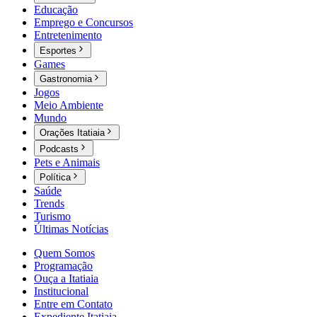
Educação
Emprego e Concursos
Entretenimento
Esportes
Games
Gastronomia
Jogos
Meio Ambiente
Mundo
Orações Itatiaia
Podcasts
Pets e Animais
Política
Saúde
Trends
Turismo
Últimas Notícias
Quem Somos
Programação
Ouça a Itatiaia
Institucional
Entre em Contato
Expediente Itatiaia