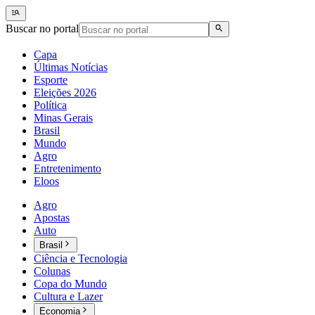
Buscar no portal
Capa
Últimas Notícias
Esporte
Eleições 2026
Política
Minas Gerais
Brasil
Mundo
Agro
Entretenimento
Eloos
Agro
Apostas
Auto
Brasil
Ciência e Tecnologia
Colunas
Copa do Mundo
Cultura e Lazer
Economia