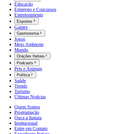
Educação
Emprego e Concursos
Entretenimento
Esportes
Games
Gastronomia
Jogos
Meio Ambiente
Mundo
Orações Itatiaia
Podcasts
Pets e Animais
Política
Saúde
Trends
Turismo
Últimas Notícias
Quem Somos
Programação
Ouça a Itatiaia
Institucional
Entre em Contato
Expediente Itatiaia