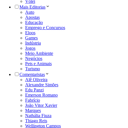
Vôlei
Mais Editorias
Auto
Apostas
Educação
Emprego e Concursos
Eloos
Games
Indústria
Jogos
Meio Ambiente
Negócios
Pets e Animais
Turismo
Comentaristas
Alê Oliveira
Alexandre Simões
Edu Panzi
Emerson Romano
Fabrício
João Vitor Xavier
Marques
Nathália Fiuza
Thiago Reis
Wellington Campos