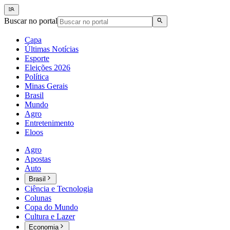
Buscar no portal
Capa
Últimas Notícias
Esporte
Eleições 2026
Política
Minas Gerais
Brasil
Mundo
Agro
Entretenimento
Eloos
Agro
Apostas
Auto
Brasil
Ciência e Tecnologia
Colunas
Copa do Mundo
Cultura e Lazer
Economia