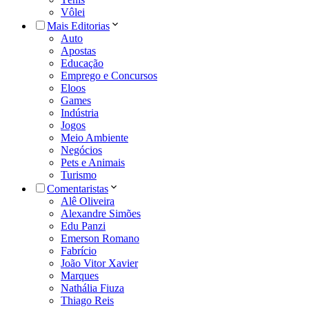
Vôlei
Mais Editorias
Auto
Apostas
Educação
Emprego e Concursos
Eloos
Games
Indústria
Jogos
Meio Ambiente
Negócios
Pets e Animais
Turismo
Comentaristas
Alê Oliveira
Alexandre Simões
Edu Panzi
Emerson Romano
Fabrício
João Vitor Xavier
Marques
Nathália Fiuza
Thiago Reis