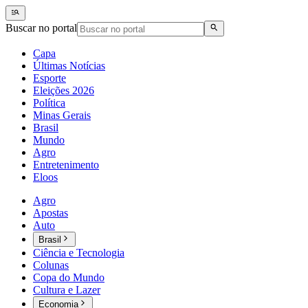
Buscar no portal
Capa
Últimas Notícias
Esporte
Eleições 2026
Política
Minas Gerais
Brasil
Mundo
Agro
Entretenimento
Eloos
Agro
Apostas
Auto
Brasil
Ciência e Tecnologia
Colunas
Copa do Mundo
Cultura e Lazer
Economia