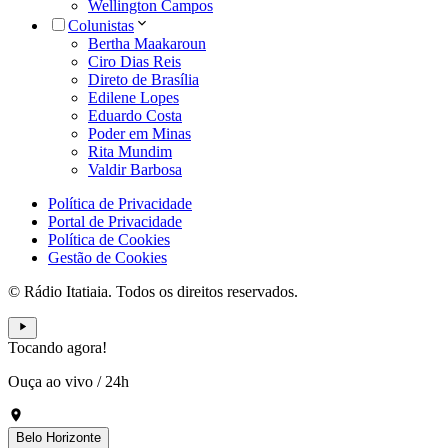
Wellington Campos
Colunistas
Bertha Maakaroun
Ciro Dias Reis
Direto de Brasília
Edilene Lopes
Eduardo Costa
Poder em Minas
Rita Mundim
Valdir Barbosa
Política de Privacidade
Portal de Privacidade
Política de Cookies
Gestão de Cookies
© Rádio Itatiaia. Todos os direitos reservados.
Tocando agora!
Ouça ao vivo
/
24h
Belo Horizonte