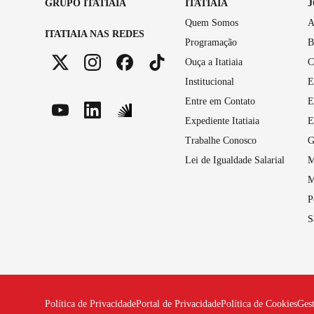
GRUPO ITATIAIA
ITATIAIA
Quem Somos
A
ITATIAIA NAS REDES
Programação
B
Ouça a Itatiaia
C
Institucional
E
Entre em Contato
E
Expediente Itatiaia
E
Trabalhe Conosco
G
Lei de Igualdade Salarial
M
M
P
S
Política de Privacidade
Portal de Privacidade
Política de Cookies
Ges