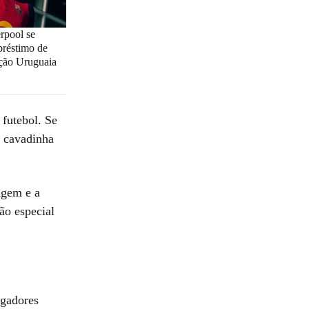
rpool se
préstimo de
eção Uruguaia
 futebol. Se
e cavadinha
agem e a
ção especial
ogadores