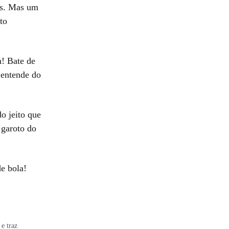
es. Mas um
to
! Bate de
 entende do
o jeito que
 garoto do
e bola!
e traz