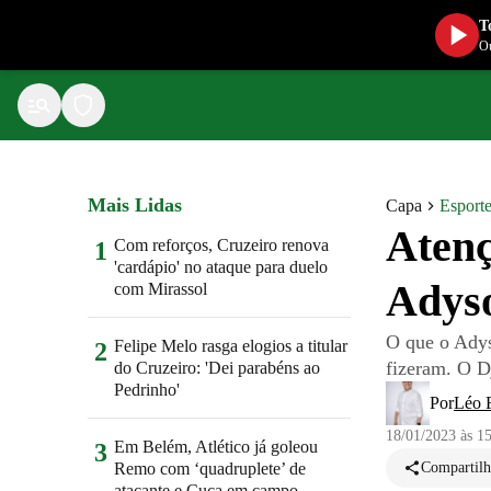
T
Ou
Mais Lidas
Capa
Esport
Atenç
Com reforços, Cruzeiro renova
1
'cardápio' no ataque para duelo
Adys
com Mirassol
O que o Adys
Felipe Melo rasga elogios a titular
2
fizeram. O D
do Cruzeiro: 'Dei parabéns ao
Pedrinho'
Por
Léo 
18/01/2023 às 1
Em Belém, Atlético já goleou
3
Remo com ‘quadruplete’ de
Compartilh
atacante e Cuca em campo