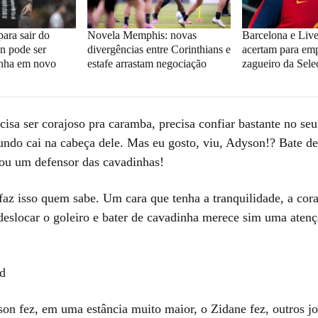
ara sair do
Novela Memphis: novas
Barcelona e Live
n pode ser
divergências entre Corinthians e
acertam para em
inha em novo
estafe arrastam negociação
zagueiro da Sel
cisa ser corajoso pra caramba, precisa confiar bastante no seu
mundo cai na cabeça dele. Mas eu gosto, viu, Adyson!? Bate d
ou um defensor das cavadinhas!
faz isso quem sabe. Um cara que tenha a tranquilidade, a cor
 deslocar o goleiro e bater de cavadinha merece sim uma aten
d
on fez, em uma estância muito maior, o Zidane fez, outros j