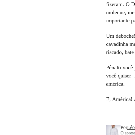
fizeram. O D
moleque, men
importante p
Um deboche! 
cavadinha me
riscado, bate 
Pênalti você 
você quiser!
américa.
E, América! 
Por
Léo
O aprese