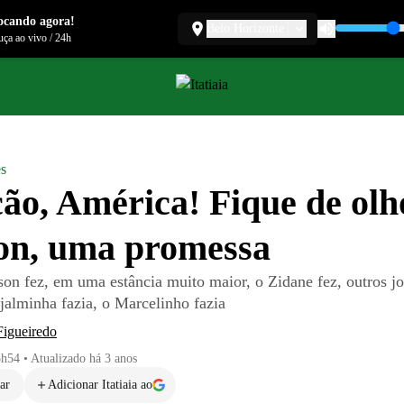
ocando agora!
Belo Horizonte
ça ao vivo
/
24h
es
ão, América! Fique de olh
on, uma promessa
on fez, em uma estância muito maior, o Zidane fez, outros j
jalminha fazia, o Marcelinho fazia
Figueiredo
5h54
•
Atualizado
há 3 anos
ar
Adicionar Itatiaia ao