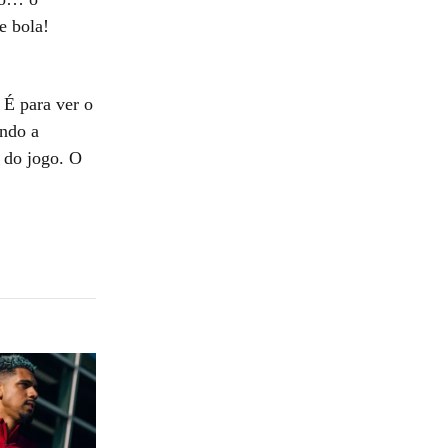
e bola!
 É para ver o
ando a
l do jogo. O