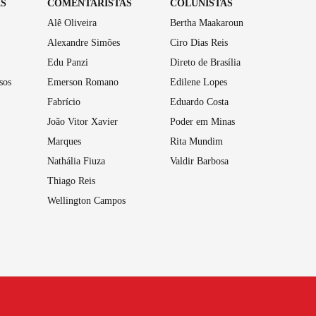
AS
COMENTARISTAS
COLUNISTAS
Alê Oliveira
Bertha Maakaroun
Alexandre Simões
Ciro Dias Reis
Edu Panzi
Direto de Brasília
sos
Emerson Romano
Edilene Lopes
Fabrício
Eduardo Costa
João Vitor Xavier
Poder em Minas
Marques
Rita Mundim
Nathália Fiuza
Valdir Barbosa
Thiago Reis
Wellington Campos