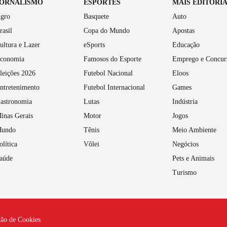
JORNALISMO
ESPORTES
MAIS EDITORI
gro
Basquete
Auto
rasil
Copa do Mundo
Apostas
ultura e Lazer
eSports
Educação
conomia
Famosos do Esporte
Emprego e Concur
leições 2026
Futebol Nacional
Eloos
ntretenimento
Futebol Internacional
Games
astronomia
Lutas
Indústria
inas Gerais
Motor
Jogos
undo
Tênis
Meio Ambiente
olítica
Vôlei
Negócios
aúde
Pets e Animais
Turismo
tão de Cookies