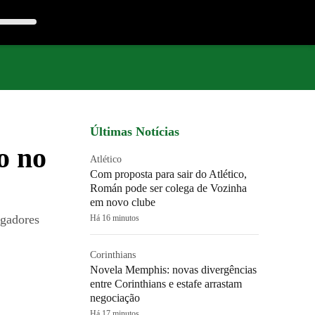
Últimas Notícias
o no
Atlético
Com proposta para sair do Atlético,
Román pode ser colega de Vozinha
em novo clube
ogadores
Há 16 minutos
Corinthians
Novela Memphis: novas divergências
entre Corinthians e estafe arrastam
negociação
Há 17 minutos