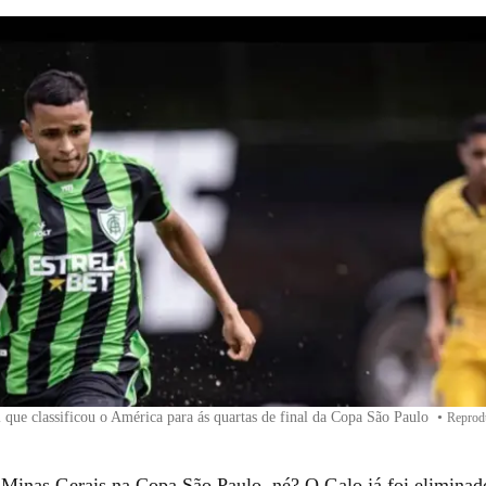
 que classificou o América para ás quartas de final da Copa São Paulo
•
Reprodu
Minas Gerais na Copa São Paulo, né? O Galo já foi elimina