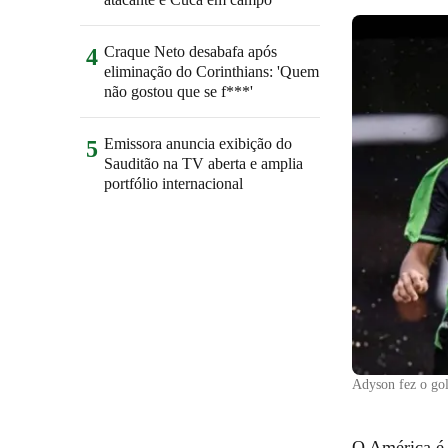
Craque Neto desabafa após
4
eliminação do Corinthians: 'Quem
não gostou que se f***'
Emissora anuncia exibição do
5
Sauditão na TV aberta e amplia
portfólio internacional
Adyson fez o gol
O América é 