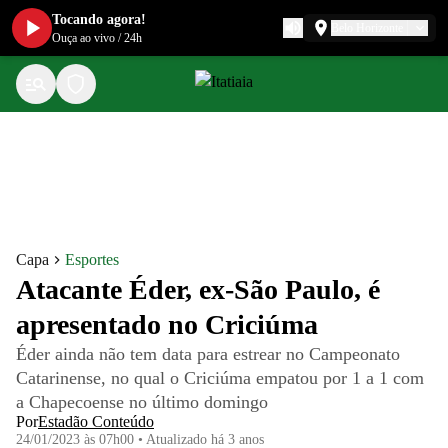
Tocando agora!
Belo Horizonte
Ouça ao vivo
/
24h
Capa
Esportes
Atacante Éder, ex-São Paulo, é
apresentado no Criciúma
Éder ainda não tem data para estrear no Campeonato
Catarinense, no qual o Criciúma empatou por 1 a 1 com
a Chapecoense no último domingo
Por
Estadão Conteúdo
24/01/2023 às 07h00
•
Atualizado
há 3 anos