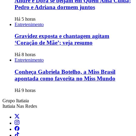
André e Dora se beijam em Quem Ama Cuida;
Pedro e Adriana dormem juntos
Há 5 horas
Entretenimento
Gravidez exposta e chantagem agitam
‘Coração de Mãe’; veja resumo
Há 8 horas
Entretenimento
Conheça Gabriela Botelho, a Miss Brasil
apontada como favorita no Miss Mundo
Há 9 horas
Grupo Itatiaia
Itatiaia Nas Redes