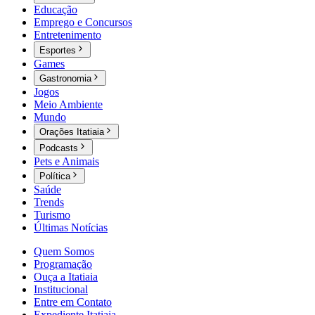
Educação
Emprego e Concursos
Entretenimento
Esportes
Games
Gastronomia
Jogos
Meio Ambiente
Mundo
Orações Itatiaia
Podcasts
Pets e Animais
Política
Saúde
Trends
Turismo
Últimas Notícias
Quem Somos
Programação
Ouça a Itatiaia
Institucional
Entre em Contato
Expediente Itatiaia