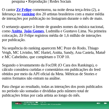
pesquisa
•
Reprodução | Redes Sociais
O cantor
Zé Felipe
comemorou, na noite dessa terça-feira (2), a
liderança no
ranking
dos 20 artistas brasileiros com a maior média
de interações por publicação no Instagram durante o mês de maio.
O sertanejo aparece à frente de grandes nomes da música nacional,
como
Anitta
,
João Gomes
, Ludmilla e Gusttavo Lima. Na primeira
colocação, Zé Felipe registrou média de 1,6 milhão de interações
por publicação.
Na sequência do ranking aparecem MC Poze do Rodo, Thiago
Veigh, MC Livinho, MC Hariel, Anitta, Sandy, Ana Castela, Matuê
e MC Cabelinho, que completam o TOP 10.
Segundo o levantamento da FocDR (O Cara dos Rankings), o
cálculo considera curtidas e comentários em publicações do feed
obtidos por meio da API oficial da Meta. Métricas de Stories e
outros formatos não entram na análise.
Para chegar ao resultado, todas as interações dos posts publicados
no período são somadas e divididas pelo número total de
publicações feitas por cada artista ao longo do mês.