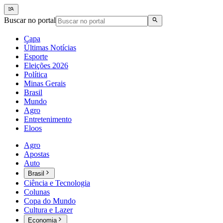
Buscar no portal
Capa
Últimas Notícias
Esporte
Eleições 2026
Política
Minas Gerais
Brasil
Mundo
Agro
Entretenimento
Eloos
Agro
Apostas
Auto
Brasil
Ciência e Tecnologia
Colunas
Copa do Mundo
Cultura e Lazer
Economia