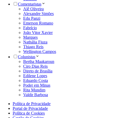
Comentaristas
Alê Oliveira
Alexandre Simões
Edu Panzi
Emerson Romano
Fabrício
João Vitor Xavier
Marques
Nathália Fiuza
Thiago Reis
Wellington Campos
Colunistas
Bertha Maakaroun
Ciro Dias Reis
Direto de Brasília
Edilene Lopes
Eduardo Costa
Poder em Minas
Rita Mundim
Valdir Barbosa
Política de Privacidade
Portal de Privacidade
Política de Cookies
Gestão de Cookies