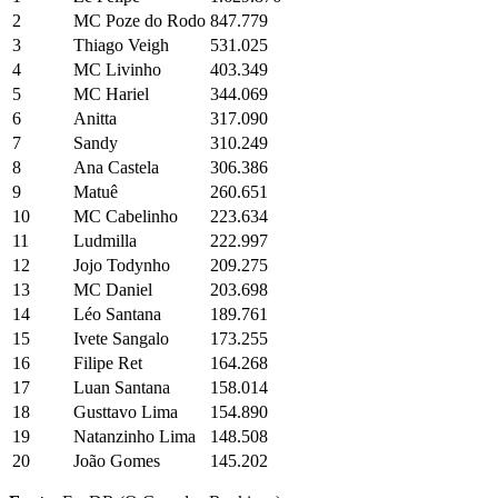
2
MC Poze do Rodo
847.779
3
Thiago Veigh
531.025
4
MC Livinho
403.349
5
MC Hariel
344.069
6
Anitta
317.090
7
Sandy
310.249
8
Ana Castela
306.386
9
Matuê
260.651
10
MC Cabelinho
223.634
11
Ludmilla
222.997
12
Jojo Todynho
209.275
13
MC Daniel
203.698
14
Léo Santana
189.761
15
Ivete Sangalo
173.255
16
Filipe Ret
164.268
17
Luan Santana
158.014
18
Gusttavo Lima
154.890
19
Natanzinho Lima
148.508
20
João Gomes
145.202