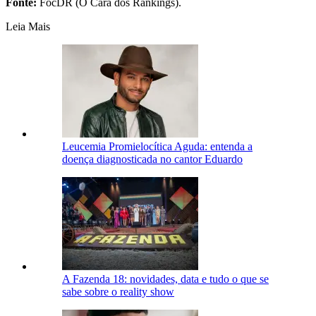
Fonte:
FocDR (O Cara dos Rankings).
Leia Mais
Leucemia Promielocítica Aguda: entenda a
doença diagnosticada no cantor Eduardo
A Fazenda 18: novidades, data e tudo o que se
sabe sobre o reality show