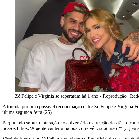
Zé Felipe e Virginia se separaram há 1 ano
•
Reprodução | Rede
A torcida por uma possível reconciliação entre Zé Felipe e Virginia F
última segunda-feira (25).
Perguntado sobre a interação no aniversário e a reação dos fãs, o cant
nossos filhos: 'A gente vai ter uma boa convivência ou não?'" [...] eu 
Virgínia Fonseca e Zé Felipe anunciaram o fim oficial do casamento 