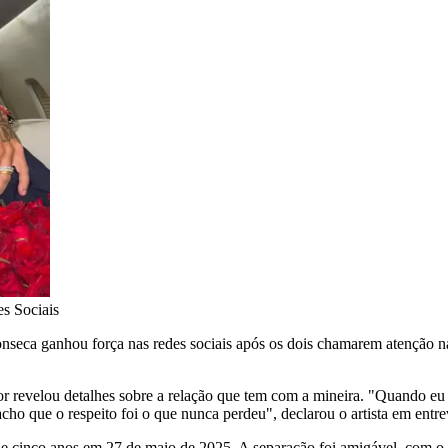
s Sociais
onseca ganhou força nas redes sociais após os dois chamarem atenção na 
or revelou detalhes sobre a relação que tem com a mineira. "Quando eu la
acho que o respeito foi o que nunca perdeu", declarou o artista em entre
de cinco anos em 27 de maio de 2025. A separação foi amigável, com o 