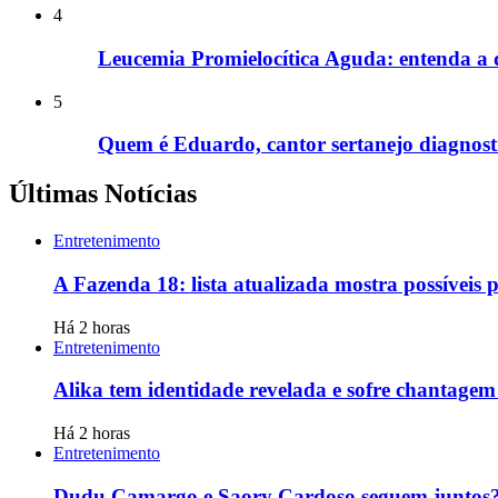
4
Leucemia Promielocítica Aguda: entenda a
5
Quem é Eduardo, cantor sertanejo diagnost
Últimas Notícias
Entretenimento
A Fazenda 18: lista atualizada mostra possíveis p
Há 2 horas
Entretenimento
Alika tem identidade revelada e sofre chantage
Há 2 horas
Entretenimento
Dudu Camargo e Saory Cardoso seguem juntos? 