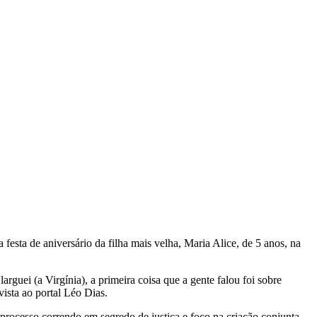
festa de aniversário da filha mais velha, Maria Alice, de 5 anos, na
rguei (a Virgínia), a primeira coisa que a gente falou foi sobre
vista ao portal Léo Dias.
processo correndo em segredo de justiça e foco na criação conjunta