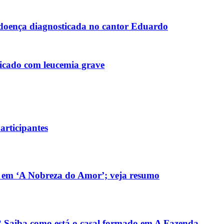
 doença diagnosticada no cantor Eduardo
icado com leucemia grave
articipantes
m em ‘A Nobreza do Amor’; veja resumo
Saiba como está o casal formado em A Fazenda