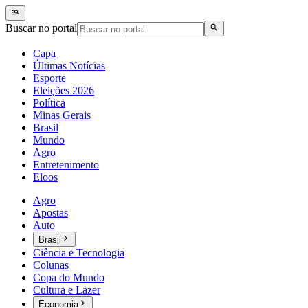
Buscar no portal
Capa
Últimas Notícias
Esporte
Eleições 2026
Política
Minas Gerais
Brasil
Mundo
Agro
Entretenimento
Eloos
Agro
Apostas
Auto
Brasil
Ciência e Tecnologia
Colunas
Copa do Mundo
Cultura e Lazer
Economia