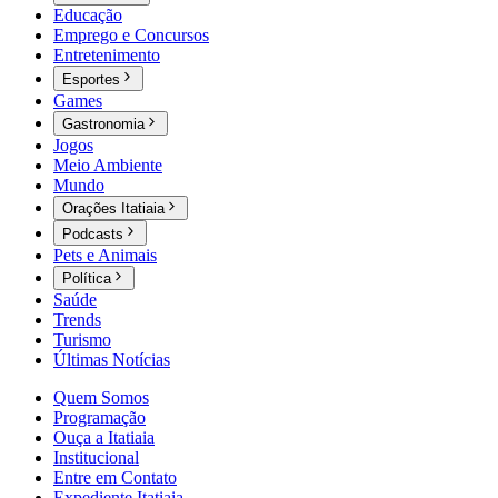
Educação
Emprego e Concursos
Entretenimento
Esportes
Games
Gastronomia
Jogos
Meio Ambiente
Mundo
Orações Itatiaia
Podcasts
Pets e Animais
Política
Saúde
Trends
Turismo
Últimas Notícias
Quem Somos
Programação
Ouça a Itatiaia
Institucional
Entre em Contato
Expediente Itatiaia