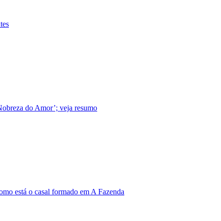
tes
 Nobreza do Amor’; veja resumo
omo está o casal formado em A Fazenda