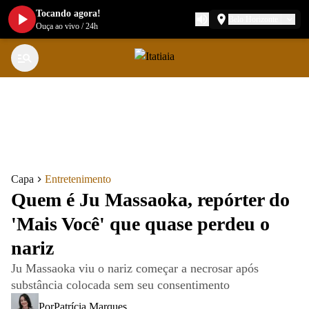
Tocando agora!
Belo Horizonte
Ouça ao vivo
/
24h
Capa
Entretenimento
Quem é Ju Massaoka, repórter do
'Mais Você' que quase perdeu o
nariz
Ju Massaoka viu o nariz começar a necrosar após
substância colocada sem seu consentimento
Por
Patrícia Marques