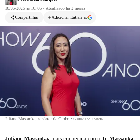
18/05/2026 às 10h05
•
Atualizado
há 2 meses
Compartilhar
Adicionar Itatiaia ao
Juliane Massaoka, repórter da Globo
•
Globo/ Leo Rosario
Juliane
Massaoka,
mais conhecida como
Ju Massaoka
,