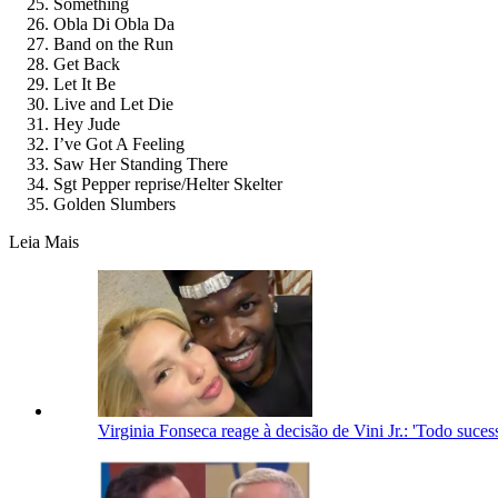
Something
Obla Di Obla Da
Band on the Run
Get Back
Let It Be
Live and Let Die
Hey Jude
I’ve Got A Feeling
Saw Her Standing There
Sgt Pepper reprise/Helter Skelter
Golden Slumbers
Leia Mais
Virginia Fonseca reage à decisão de Vini Jr.: 'Todo suc