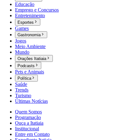
Educação
Emprego e Concursos
Entretenimento
Esportes
Games
Gastronomia
Jogos
Meio Ambiente
Mundo
Orações Itatiaia
Podcasts
Pets e Animais
Política
Saúde
Trends
Turismo
Últimas Notícias
Quem Somos
Programação
Ouça a Itatiaia
Institucional
Entre em Contato
Expediente Itatiaia