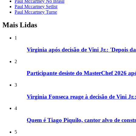
Paul Mccartney No Brasil
Paul Mccartney Setlist
Paul Mccartney Turne
Mais Lidas
1
Virginia após decisão de Vini Jr.: 'Depois d
2
Participante desiste do MasterChef 2026 a
3
Virginia Fonseca reage à decisão de Vini Jr
4
Quem é Tiago Piquilo, cantor alvo de con
5