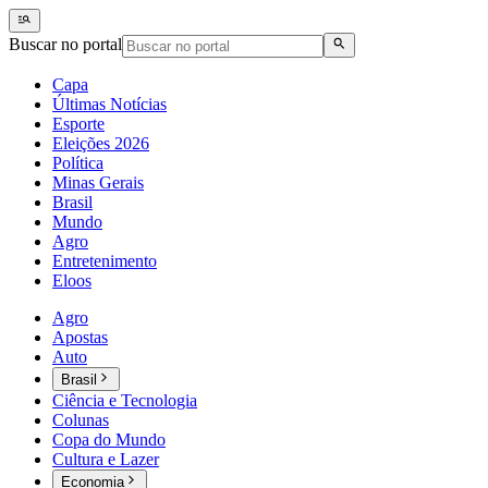
Buscar no portal
Capa
Últimas Notícias
Esporte
Eleições 2026
Política
Minas Gerais
Brasil
Mundo
Agro
Entretenimento
Eloos
Agro
Apostas
Auto
Brasil
Ciência e Tecnologia
Colunas
Copa do Mundo
Cultura e Lazer
Economia