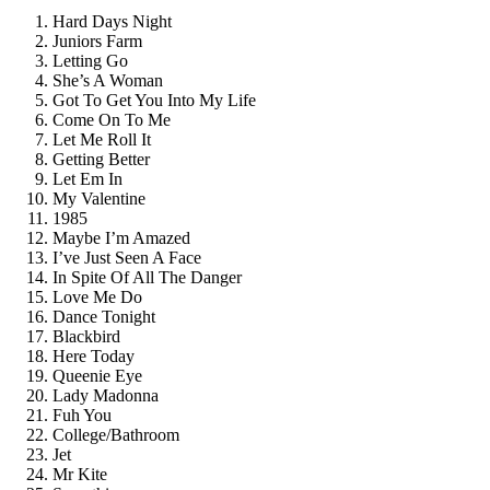
Hard Days Night
Juniors Farm
Letting Go
She’s A Woman
Got To Get You Into My Life
Come On To Me
Let Me Roll It
Getting Better
Let Em In
My Valentine
1985
Maybe I’m Amazed
I’ve Just Seen A Face
In Spite Of All The Danger
Love Me Do
Dance Tonight
Blackbird
Here Today
Queenie Eye
Lady Madonna
Fuh You
College/Bathroom
Jet
Mr Kite