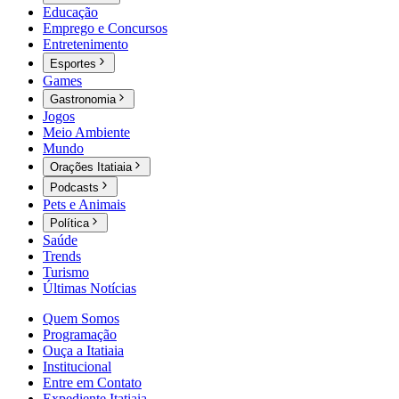
Educação
Emprego e Concursos
Entretenimento
Esportes
Games
Gastronomia
Jogos
Meio Ambiente
Mundo
Orações Itatiaia
Podcasts
Pets e Animais
Política
Saúde
Trends
Turismo
Últimas Notícias
Quem Somos
Programação
Ouça a Itatiaia
Institucional
Entre em Contato
Expediente Itatiaia