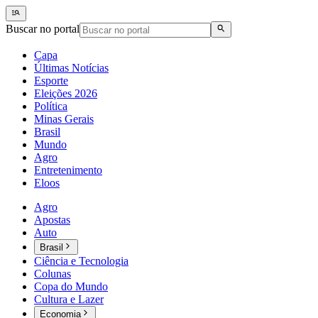
Buscar no portal
Capa
Últimas Notícias
Esporte
Eleições 2026
Política
Minas Gerais
Brasil
Mundo
Agro
Entretenimento
Eloos
Agro
Apostas
Auto
Brasil
Ciência e Tecnologia
Colunas
Copa do Mundo
Cultura e Lazer
Economia