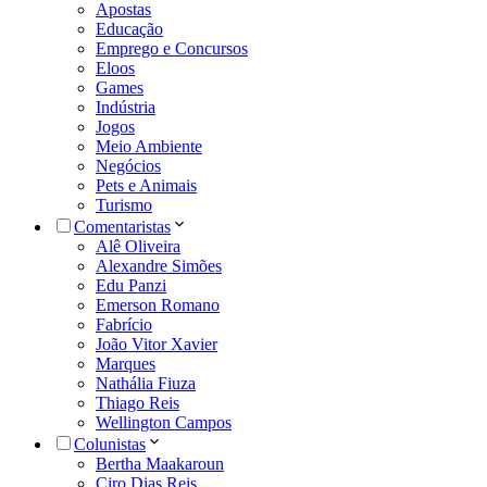
Apostas
Educação
Emprego e Concursos
Eloos
Games
Indústria
Jogos
Meio Ambiente
Negócios
Pets e Animais
Turismo
Comentaristas
Alê Oliveira
Alexandre Simões
Edu Panzi
Emerson Romano
Fabrício
João Vitor Xavier
Marques
Nathália Fiuza
Thiago Reis
Wellington Campos
Colunistas
Bertha Maakaroun
Ciro Dias Reis