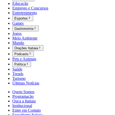
Educação
Emprego e Concursos
Entretenimento
Esportes
Games
Gastronomia
Jogos
Meio Ambiente
Mundo
Orações Itatiaia
Podcasts
Pets e Animais
Política
Saúde
Trends
Turismo
Últimas Notícias
Quem Somos
Programação
Ouça a Itatiaia
Institucional
Entre em Contato
Expediente Itatiaia