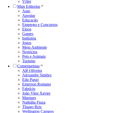
Vôlei
Mais Editorias
Auto
Apostas
Educação
Emprego e Concursos
Eloos
Games
Indústria
Jogos
Meio Ambiente
Negócios
Pets e Animais
Turismo
Comentaristas
Alê Oliveira
Alexandre Simões
Edu Panzi
Emerson Romano
Fabrício
João Vitor Xavier
Marques
Nathália Fiuza
Thiago Reis
Wellington Campos