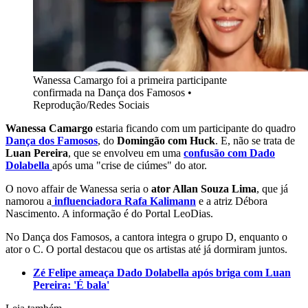
Wanessa Camargo foi a primeira participante
confirmada na Dança dos Famosos
•
Reprodução/Redes Sociais
Wanessa Camargo
estaria ficando com um participante do quadro
Dança dos Famosos
, do
Domingão com Huck
. E, não se trata de
Luan Pereira
, que se envolveu em uma
confusão com Dado
Dolabella
após uma "crise de ciúmes" do ator.
O novo affair de Wanessa seria o
ator Allan Souza Lima
, que já
namorou a
influenciadora Rafa Kalimann
e a atriz Débora
Nascimento. A informação é do Portal LeoDias.
No Dança dos Famosos, a cantora integra o grupo D, enquanto o
ator o C. O portal destacou que os artistas até já dormiram juntos.
Zé Felipe ameaça Dado Dolabella após briga com Luan
Pereira: 'É bala'