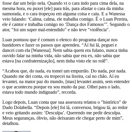
fosse dar um beijo nela. Quando vi o cara indo para cima dela, na
mesma hora, eu puxei [ele] para trás, para afastar o cara da minha
namorada, e o cara tropeçou em alguma coisa e caiu. E a Wanessa
veio falando: ‘Calma, calma, ele trabalha comigo. É o Luan Pereira,
ele é cantor e trabalha comigo no ‘Dança dos Famosos’”. Segundo o
ator, "foi um super mal-entendido" e não teve "violência".
Luan pontuou que é comum o elenco do programa dançar nos
bastidores e fazer os passos que aprendeu. “Aí fui lá, peguei e
dancei com ela [Wanessa]. Nem sabia quem era fulano, nunca tinha
ouvido falar na minha vida, não sabia que era ex, não sabia que
estava [na confraternização], nem tinha visto ele no rolê".
“Acabou que, do nada, eu tomei um empurrão. Do nada, por nada.
Quando me dei conta, eu tropecei na lixeira, caí no chão. Aí eu
levantei, na maior paz do mundo, [mas] levantei assim, sem entender
o que aconteceu porque eu sou muito da paz. Olhei para o lado,
estava todo mundo indignado”, recorda.
Logo depois, Luan conta que sua assessora relatou o "histórico" de
Dado Dolabella. “Depois [ele] foi lá, conversou, brigou lá, ao redor
e veio gritando assim: ‘Desculpa’. Querendo me pedir desculpa.
Meus seguranças, óbvio, não deixaram ele chegar perto de mim”,
detalhou.