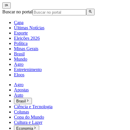
Buscar no portal
Capa
Últimas Notícias
Esporte
Eleições 2026
Política
Minas Gerais
Brasil
Mundo
Agro
Entretenimento
Eloos
Agro
Apostas
Auto
Brasil
Ciência e Tecnologia
Colunas
Copa do Mundo
Cultura e Lazer
Economia