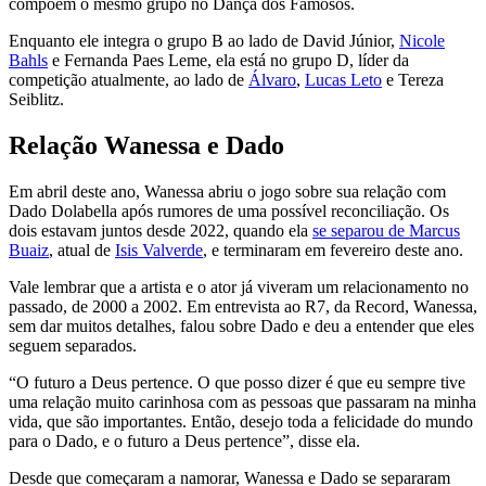
compõem o mesmo grupo no Dança dos Famosos.
Enquanto ele integra o grupo B ao lado de David Júnior,
Nicole
Bahls
e Fernanda Paes Leme, ela está no grupo D, líder da
competição atualmente, ao lado de
Álvaro
,
Lucas Leto
e Tereza
Seiblitz.
Relação Wanessa e Dado
Em abril deste ano, Wanessa abriu o jogo sobre sua relação com
Dado Dolabella após rumores de uma possível reconciliação. Os
dois estavam juntos desde 2022, quando ela
se separou de Marcus
Buaiz
, atual de
Isis Valverde
, e terminaram em fevereiro deste ano.
Vale lembrar que a artista e o ator já viveram um relacionamento no
passado, de 2000 a 2002. Em entrevista ao R7, da Record, Wanessa,
sem dar muitos detalhes, falou sobre Dado e deu a entender que eles
seguem separados.
“O futuro a Deus pertence. O que posso dizer é que eu sempre tive
uma relação muito carinhosa com as pessoas que passaram na minha
vida, que são importantes. Então, desejo toda a felicidade do mundo
para o Dado, e
o futuro a Deus pertence”, disse ela.
Desde que começaram a namorar, Wanessa e Dado se separaram