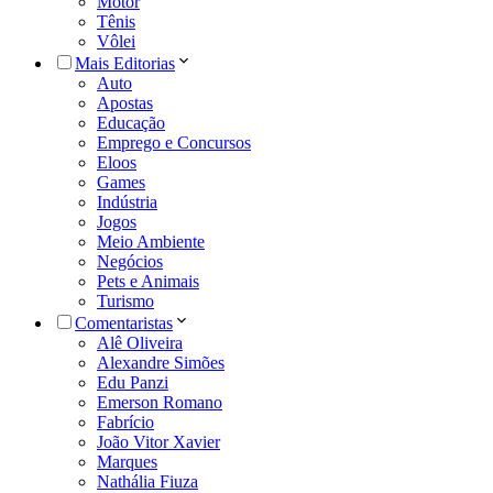
Motor
Tênis
Vôlei
Mais Editorias
Auto
Apostas
Educação
Emprego e Concursos
Eloos
Games
Indústria
Jogos
Meio Ambiente
Negócios
Pets e Animais
Turismo
Comentaristas
Alê Oliveira
Alexandre Simões
Edu Panzi
Emerson Romano
Fabrício
João Vitor Xavier
Marques
Nathália Fiuza