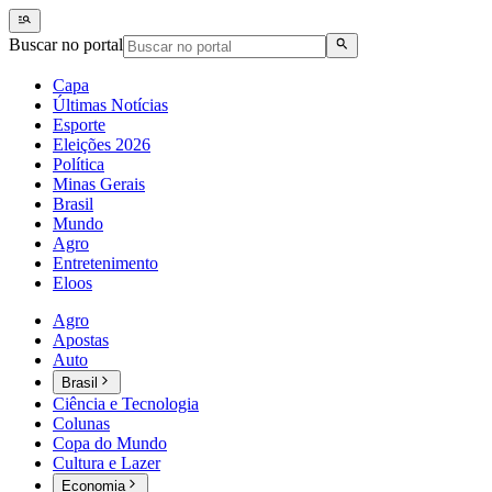
Buscar no portal
Capa
Últimas Notícias
Esporte
Eleições 2026
Política
Minas Gerais
Brasil
Mundo
Agro
Entretenimento
Eloos
Agro
Apostas
Auto
Brasil
Ciência e Tecnologia
Colunas
Copa do Mundo
Cultura e Lazer
Economia