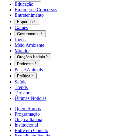
Educação
Emprego e Concursos
Entretenimento
Esportes
Games
Gastronomia
Jogos
Meio Ambiente
Mundo
Orações Itatiaia
Podcasts
Pets e Animais
Política
Saúde
Trends
Turismo
Últimas Notícias
Quem Somos
Programação
Ouça a Itatiaia
Institucional
Entre em Contato
Expediente Itatiaia