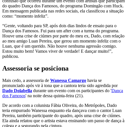
confusão que ocorreu durante um evento com artistas que participam
do quadro Dança dos Famosos, do programa Domingão com Huck.
Em mensagem publicada nas redes sociais, ela classificou a situação
como: “momento infeliz”.
“Gente, voltando para SP, após dois dias lindos de ensaio para o
Dança dos Famosos. Fui para um after com a turma do programa.
Houve uma crise de ciúmes por parte do meu ex, Dado, com relação
ao meu amigo Luan Pereira, que gerou um momento infeliz com o
Luan, que é um querido. Não houve nenhuma agressão comigo.
Estou muito bem! Vamos viver de verdade! E dançar muito!”,
publicou.
Assessoria se posiciona
Mais cedo, a assessoria de
Wanessa Camargo
havia se
pronunciado após vir à tona que a cantora teria sido agredida por
Dado Dolabella
durante um evento com os participantes do '
Dança
dos Famosos
' na noite dessa quinta-feira (21).
De acordo com a colunista Fábia Oliveira, do Metrópoles, Dado
teria empurrado Wanessa enquanto ela dançava com o cantor Luan
Pereira, também participante do quadro, após uma crise de ciúmes.
Ela ainda relatou que o artista estava ensinando um passo de dança à
colega e a segurando pela cintura.