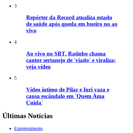
3
Repórter da Record atualiza estado
de saúde após queda em bueiro no ao
vivo
4
Ao vivo no SBT, Ratinho chama
cantor sertanejo de 'viado' e viraliza;
veja vídeo
5
Vídeo íntimo de Pilar e Iuri vaza e
causa escândalo em 'Quem Ama
Cuida'
Últimas Notícias
Entretenimento