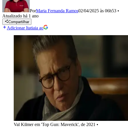
Por
Maria Fernanda Ramos
02/04/2025 às 06h53
•
Atualizado
há 1 ano
Compartilhar
Adicionar Itatiaia ao
Val Kilmer em 'Top Gun: Maverick', de 2021
•