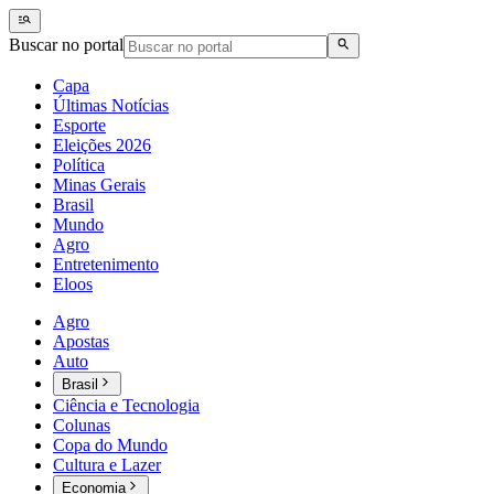
Buscar no portal
Capa
Últimas Notícias
Esporte
Eleições 2026
Política
Minas Gerais
Brasil
Mundo
Agro
Entretenimento
Eloos
Agro
Apostas
Auto
Brasil
Ciência e Tecnologia
Colunas
Copa do Mundo
Cultura e Lazer
Economia