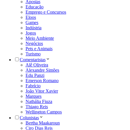
Apostas
Educação
Emprego e Concursos
Eloos
Games
Indústria
Jogos
Meio Ambiente
Negócios
Pets e Animais
Turismo
Comentaristas
Alê Oliveira
Alexandre Simões
Edu Panzi
Emerson Romano
Fabrício
João Vitor Xavier
Marques
Nathália Fiuza
Thiago Reis
Wellington Campos
Colunistas
Bertha Maakaroun
Ciro Dias Reis