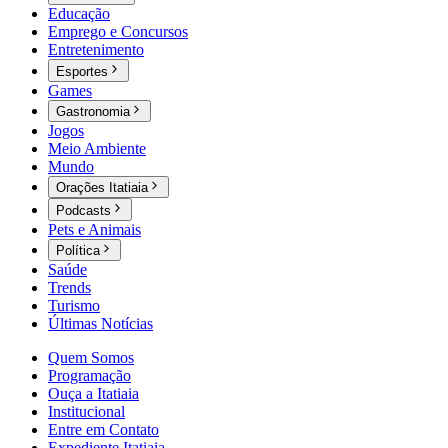
Educação
Emprego e Concursos
Entretenimento
Esportes
Games
Gastronomia
Jogos
Meio Ambiente
Mundo
Orações Itatiaia
Podcasts
Pets e Animais
Política
Saúde
Trends
Turismo
Últimas Notícias
Quem Somos
Programação
Ouça a Itatiaia
Institucional
Entre em Contato
Expediente Itatiaia