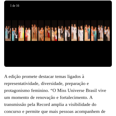
Anúncio
Anúncio
Anúncio
Anúncio
Anúncio
1
de
16
aqui
aqui
aqui
aqui
aqui
Slide 1 de 0
A edição promete destacar temas ligados à
representatividade, diversidade, preparação e
protagonismo feminino. “O Miss Universe Brasil vive
um momento de renovação e fortalecimento. A
transmissão pela Record amplia a visibilidade do
concurso e permite que mais pessoas acompanhem de