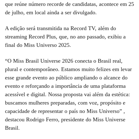
que reúne número recorde de candidatas, acontece em 25
de julho, em local ainda a ser divulgado.
A edição será transmitida na Record TV, além do
streaming Record Plus, que, no ano passado, exibiu a
final do Miss Universo 2025.
Candidatas
Candidatas
Candidatas
Candidatas
Candidatas
Candidatas
Candidatas
Candidatas
Candidatas
Candidatas
Candidatas
Candidatas
Candidatas
Candidatas
C
Candidatas
do
do
do
do
do
do
do
do
do
do
do
do
do
do
do
“O Miss Brasil Universe 2026 conecta o Brasil real,
Miss
Miss
Miss
Miss
Miss
Miss
Miss
Miss
Miss
Miss
Miss
Miss
Miss
Miss
M
Miss
plural e contemporâneo. Estamos muito felizes em levar
Universe
Universe
Universe
Universe
Universe
Universe
Universe
Universe
Universe
Universe
Universe
Universe
Universe
Universe
U
Universe
esse grande evento ao público ampliando o alcance do
Brasil
Brasil
Brasil
Brasil
Brasil
Brasil
Brasil
Brasil
Brasil
Brasil
Brasil
Brasil
Brasil
Brasil
B
Brasil
evento e reforçando a importância de uma plataforma
2026
2026
2026
2026
2026
2026
2026
2026
2026
2026
2026
2026
2026
2026
2026
acessível e digital. Nossa proposta vai além da estética:
•
•
•
•
•
•
•
•
•
•
•
•
•
•
•
•
buscamos mulheres preparadas, com voz, propósito e
Armando
Armando
Armando
Armando
Armando
Armando
Armando
Armando
Armando
Armando
Armando
Armando
Armando
Armando
Armando
capacidade de representar o país no Miss Universo” ,
Gadelha
Gadelha
Gadelha
Gadelha
Gadelha
Gadelha
Gadelha
Gadelha
Gadelha
Gadelha
Gadelha
Gadelha
Gadelha
Gadelha
G
Gadelha
destacou Rodrigo Ferro, presidente do Miss Universe
Brasil.
|
|
|
|
|
|
|
|
|
|
|
|
|
|
|
|
MUB
MUB
MUB
MUB
MUB
MUB
MUB
MUB
MUB
MUB
MUB
MUB
MUB
MUB
MUB