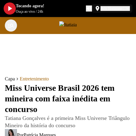
Tocando agora!
Belo Horizonte
Ouça ao vivo
/
24h
Capa
Entretenimento
Miss Universe Brasil 2026 tem
mineira com faixa inédita em
concurso
Tatiana Gonçalves é a primeira Miss Universe Triângulo
Mineiro da história do concurso
Por
Patrícia Marques